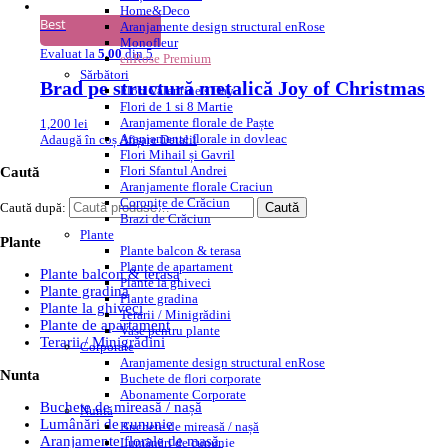
Home&Deco
Best
Aranjamente design structural enRose
Monofleur
Evaluat la
5.00
din 5
enRose Premium
Sărbători
Brad pe structură metalică Joy of Christmas
Flori Valentine’s Day
Flori de 1 si 8 Martie
Aranjamente florale de Paște
1,200
lei
Aranjamente florale in dovleac
Adaugă în coș
Afișare Detalii
Flori Mihail și Gavril
Flori Sfantul Andrei
Caută
Aranjamente florale Craciun
Coronițe de Crăciun
Caută după:
Caută
Brazi de Crăciun
Plante
Plante
Plante balcon & terasa
Plante de apartament
Plante balcon & terasa
Plante la ghiveci
Plante gradina
Plante gradina
Plante la ghiveci
Terarii / Minigrădini
Plante de apartament
Vase pentru plante
Terarii / Minigrădini
Corporate
Aranjamente design structural enRose
Nunta
Buchete de flori corporate
Abonamente Corporate
Buchete de mireasă / nașă
Nuntă
Lumânări de cununie
Buchete de mireasă / nașă
Aranjamente florale de masă
Lumânări de cununie