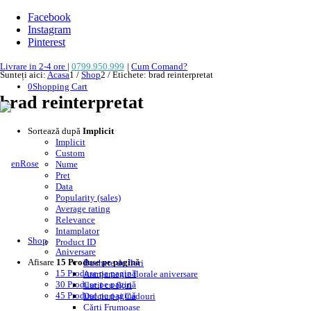
Facebook
Instagram
Pinterest
Livrare in 2-4 ore
|
0799.950.999
|
Cum Comand?
Sunteți aici:
Acasa
1
/
Shop
2
/
Etichete: brad reinterpretat
0
Shopping Cart
brad reinterpretat
Sortează după
Implicit
Implicit
Custom
Nume
Pret
Data
Popularity (sales)
Average rating
Relevance
Intamplator
Shop
Product ID
Aniversare
Afisare
15 Produse pe pagină
Buchete de flori
15 Produse pe pagină
Aranjamente florale aniversare
30 Produse pe pagină
Cutii cu flori
45 Produse pe pagină
Dulciuri și Cadouri
Cărți Frumoase