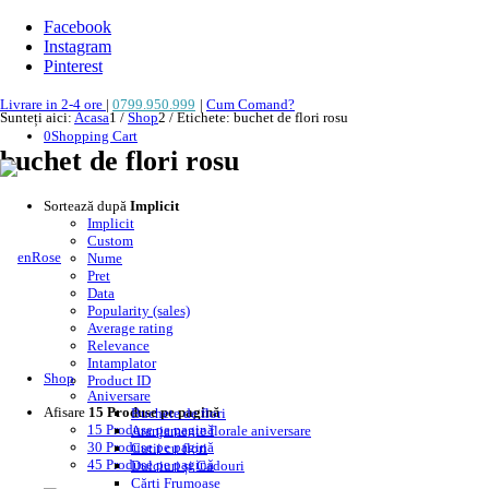
Facebook
Instagram
Pinterest
Livrare in 2-4 ore
|
0799.950.999
|
Cum Comand?
Sunteți aici:
Acasa
1
/
Shop
2
/
Etichete: buchet de flori rosu
0
Shopping Cart
buchet de flori rosu
Sortează după
Implicit
Implicit
Custom
Nume
Pret
Data
Popularity (sales)
Average rating
Relevance
Intamplator
Shop
Product ID
Aniversare
Afisare
15 Produse pe pagină
Buchete de flori
15 Produse pe pagină
Aranjamente florale aniversare
30 Produse pe pagină
Cutii cu flori
45 Produse pe pagină
Dulciuri și Cadouri
Cărți Frumoase