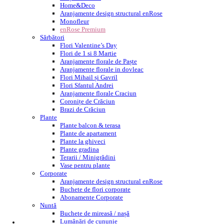
Home&Deco
Aranjamente design structural enRose
Monofleur
enRose Premium
Sărbători
Flori Valentine’s Day
Flori de 1 si 8 Martie
Aranjamente florale de Paște
Aranjamente florale in dovleac
Flori Mihail și Gavril
Flori Sfantul Andrei
Aranjamente florale Craciun
Coronițe de Crăciun
Brazi de Crăciun
Plante
Plante balcon & terasa
Plante de apartament
Plante la ghiveci
Plante gradina
Terarii / Minigrădini
Vase pentru plante
Corporate
Aranjamente design structural enRose
Buchete de flori corporate
Abonamente Corporate
Nuntă
Buchete de mireasă / nașă
Lumânări de cununie