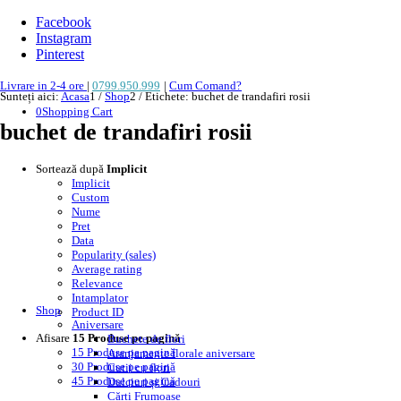
Facebook
Instagram
Pinterest
Livrare in 2-4 ore
|
0799.950.999
|
Cum Comand?
Sunteți aici:
Acasa
1
/
Shop
2
/
Etichete: buchet de trandafiri rosii
0
Shopping Cart
buchet de trandafiri rosii
Sortează după
Implicit
Implicit
Custom
Nume
Pret
Data
Popularity (sales)
Average rating
Relevance
Intamplator
Shop
Product ID
Aniversare
Afisare
15 Produse pe pagină
Buchete de flori
15 Produse pe pagină
Aranjamente florale aniversare
30 Produse pe pagină
Cutii cu flori
45 Produse pe pagină
Dulciuri și Cadouri
Cărți Frumoase