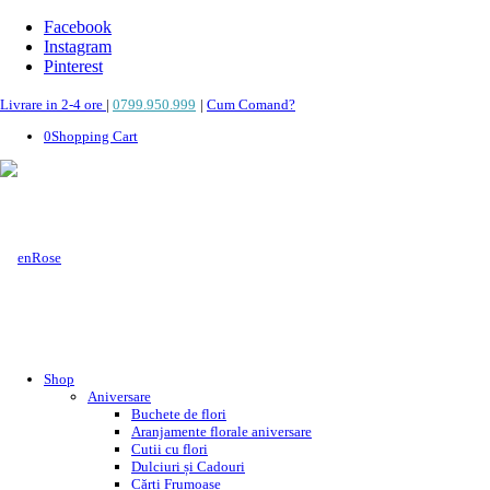
Facebook
Instagram
Pinterest
Livrare in 2-4 ore
|
0799.950.999
|
Cum Comand?
0
Shopping Cart
Shop
Aniversare
Buchete de flori
Aranjamente florale aniversare
Cutii cu flori
Dulciuri și Cadouri
Cărți Frumoase