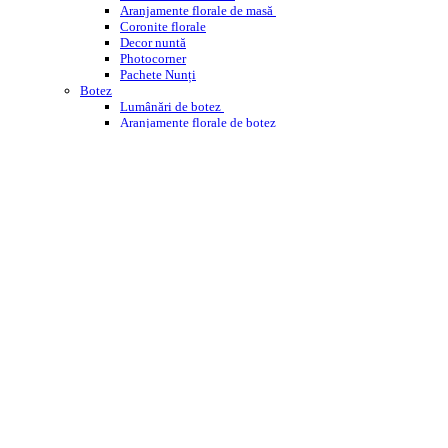
Aranjamente florale de masă
Coronite florale
Decor nuntă
Photocorner
Pachete Nunți
Botez
Lumânări de botez
Aranjamente florale de botez
Decor cristelniță
PHOTOCORNER BOTEZ
Comemorare
Coroane funerare
Jerbe
Buchete funerare
ÎNCHIRIERI
WEDDING PLANNING
WORKSHOPS ENROSE
CORPORATE
DESPRE NOI
CONTACT
BLOG
Cautare
Menu
Menu