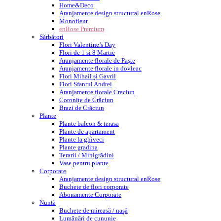
Home&Deco
Aranjamente design structural enRose
Monofleur
enRose Premium
Sărbători
Flori Valentine’s Day
Flori de 1 si 8 Martie
Aranjamente florale de Paște
Aranjamente florale in dovleac
Flori Mihail și Gavril
Flori Sfantul Andrei
Aranjamente florale Craciun
Coronițe de Crăciun
Brazi de Crăciun
Plante
Plante balcon & terasa
Plante de apartament
Plante la ghiveci
Plante gradina
Terarii / Minigrădini
Vase pentru plante
Corporate
Aranjamente design structural enRose
Buchete de flori corporate
Abonamente Corporate
Nuntă
Buchete de mireasă / nașă
Lumânări de cununie