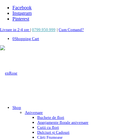
Facebook
Instagram
Pinterest
Livrare in 2-4 ore
|
0799.950.999
|
Cum Comand?
0
Shopping Cart
Shop
Aniversare
Buchete de flori
Aranjamente florale aniversare
Cutii cu flori
Dulciuri și Cadouri
Cărți Frumoase