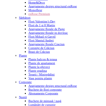
Home&Deco
Aranjamente design structural enRose
Monofleur
enRose Premium
Sărbători
Flori Valentine’s Day
Flori de 1 si 8 Martie
Aranjamente florale de Paște
Aranjamente florale in dovleac
Flori Mihail și Gavril
Flori Sfantul Andrei
Aranjamente florale Craciun
Coronițe de Crăciun
Brazi de Crăciun
Plante
Plante balcon & terasa
Plante de apartament
Plante la ghiveci
Plante gradina
Terarii / Minigrădini
Vase pentru plante
Corporate
Aranjamente design structural enRose
Buchete de flori corporate
Abonamente Corporate
Nuntă
Buchete de mireasă / nașă
Lumânări de cununie