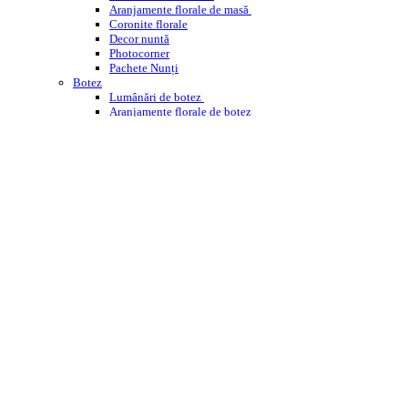
Aranjamente florale de masă
Coronite florale
Decor nuntă
Photocorner
Pachete Nunți
Botez
Lumânări de botez
Aranjamente florale de botez
Decor cristelniță
PHOTOCORNER BOTEZ
Comemorare
Coroane funerare
Jerbe
Buchete funerare
ÎNCHIRIERI
WEDDING PLANNING
WORKSHOPS ENROSE
CORPORATE
DESPRE NOI
CONTACT
BLOG
Cautare
Menu
Menu