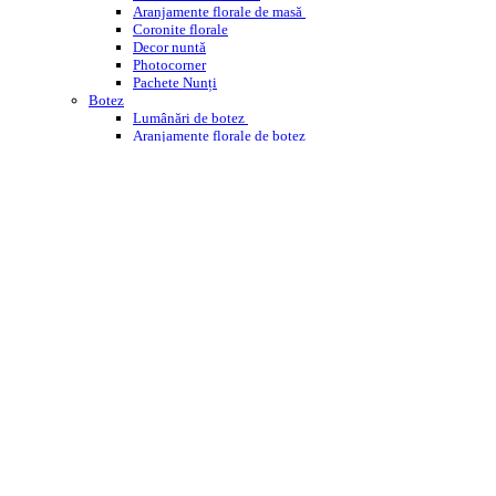
Aranjamente florale de masă
Coronite florale
Decor nuntă
Photocorner
Pachete Nunți
Botez
Lumânări de botez
Aranjamente florale de botez
Decor cristelniță
PHOTOCORNER BOTEZ
Comemorare
Coroane funerare
Jerbe
Buchete funerare
ÎNCHIRIERI
WEDDING PLANNING
WORKSHOPS ENROSE
CORPORATE
DESPRE NOI
CONTACT
BLOG
Cautare
Menu
Menu