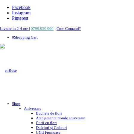
Facebook
Instagram
Pinterest
Livrare in 2-4 ore
|
0799.950.999
|
Cum Comand?
0
Shopping Cart
Shop
Aniversare
Buchete de flori
Aranjamente florale aniversare
Cutii cu flori
Dulciuri și Cadouri
Cărți Frumoase