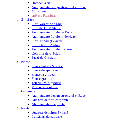
Home&Deco
Aranjamente design structural enRose
Monofleur
enRose Premium
Sărbători
Flori Valentine’s Day
Flori de 1 si 8 Martie
Aranjamente florale de Paște
Aranjamente florale in dovleac
Flori Mihail și Gavril
Flori Sfantul Andrei
Aranjamente florale Craciun
Coronițe de Crăciun
Brazi de Crăciun
Plante
Plante balcon & terasa
Plante de apartament
Plante la ghiveci
Plante gradina
Terarii / Minigrădini
Vase pentru plante
Corporate
Aranjamente design structural enRose
Buchete de flori corporate
Abonamente Corporate
Nuntă
Buchete de mireasă / nașă
Lumânări de cununie