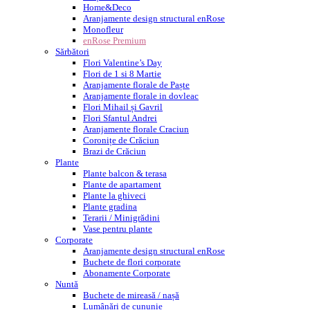
Home&Deco
Aranjamente design structural enRose
Monofleur
enRose Premium
Sărbători
Flori Valentine’s Day
Flori de 1 si 8 Martie
Aranjamente florale de Paște
Aranjamente florale in dovleac
Flori Mihail și Gavril
Flori Sfantul Andrei
Aranjamente florale Craciun
Coronițe de Crăciun
Brazi de Crăciun
Plante
Plante balcon & terasa
Plante de apartament
Plante la ghiveci
Plante gradina
Terarii / Minigrădini
Vase pentru plante
Corporate
Aranjamente design structural enRose
Buchete de flori corporate
Abonamente Corporate
Nuntă
Buchete de mireasă / nașă
Lumânări de cununie