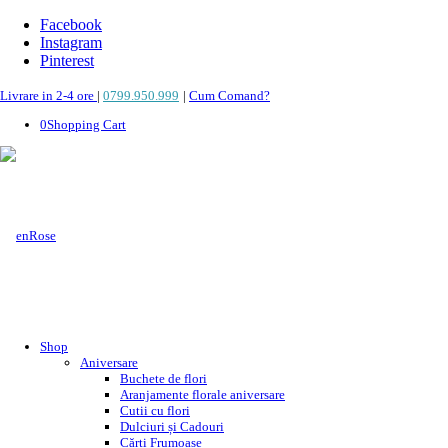
Facebook
Instagram
Pinterest
Livrare in 2-4 ore
|
0799.950.999
|
Cum Comand?
0
Shopping Cart
Shop
Aniversare
Buchete de flori
Aranjamente florale aniversare
Cutii cu flori
Dulciuri și Cadouri
Cărți Frumoase