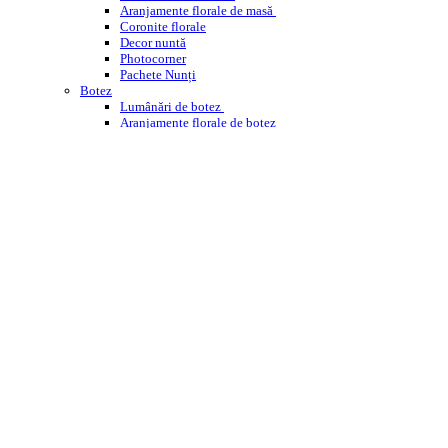
Aranjamente florale de masă
Coronite florale
Decor nuntă
Photocorner
Pachete Nunți
Botez
Lumânări de botez
Aranjamente florale de botez
Decor cristelniță
PHOTOCORNER BOTEZ
Comemorare
Coroane funerare
Jerbe
Buchete funerare
ÎNCHIRIERI
WEDDING PLANNING
WORKSHOPS ENROSE
CORPORATE
DESPRE NOI
CONTACT
BLOG
Cautare
Menu
Menu