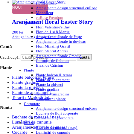
Home&Deco
NOU!
Aranjamente design structural enRose
Monofleur
enRose Premium
Aranjament floral Easter Story
Sărbători
Flori Valentine’s Day
Flori de 1 si 8 Martie
200
lei
Aranjamente florale de Paște
Adaugă în coș
Afișare Detalii
Aranjamente florale in dovleac
Flori Mihail și Gavril
Caută
Flori Sfantul Andrei
Aranjamente florale Craciun
Caută după:
Caută
Coronițe de Crăciun
Brazi de Crăciun
Plante
Plante
Plante balcon & terasa
Plante balcon & terasa
Plante de apartament
Plante gradina
Plante la ghiveci
Plante la ghiveci
Plante gradina
Plante de apartament
Terarii / Minigrădini
Terarii / Minigrădini
Vase pentru plante
Corporate
Nunta
Aranjamente design structural enRose
Buchete de flori corporate
Buchete de mireasă / nașă
Abonamente Corporate
Lumânări de cununie
Nuntă
Aranjamente florale de masă
Buchete de mireasă / nașă
Cocarde
Lumânări de cununie