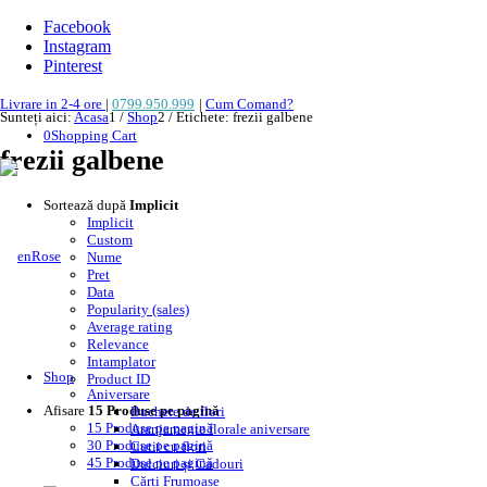
Facebook
Instagram
Pinterest
Livrare in 2-4 ore
|
0799.950.999
|
Cum Comand?
Sunteți aici:
Acasa
1
/
Shop
2
/
Etichete: frezii galbene
0
Shopping Cart
frezii galbene
Sortează după
Implicit
Implicit
Custom
Nume
Pret
Data
Popularity (sales)
Average rating
Relevance
Intamplator
Shop
Product ID
Aniversare
Afisare
15 Produse pe pagină
Buchete de flori
15 Produse pe pagină
Aranjamente florale aniversare
30 Produse pe pagină
Cutii cu flori
45 Produse pe pagină
Dulciuri și Cadouri
Cărți Frumoase