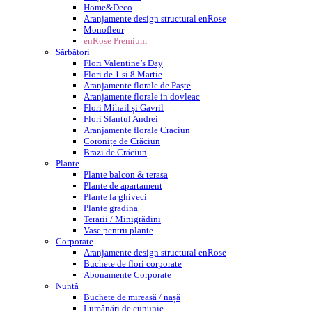
Home&Deco
Aranjamente design structural enRose
Monofleur
enRose Premium
Sărbători
Flori Valentine’s Day
Flori de 1 si 8 Martie
Aranjamente florale de Paște
Aranjamente florale in dovleac
Flori Mihail și Gavril
Flori Sfantul Andrei
Aranjamente florale Craciun
Coronițe de Crăciun
Brazi de Crăciun
Plante
Plante balcon & terasa
Plante de apartament
Plante la ghiveci
Plante gradina
Terarii / Minigrădini
Vase pentru plante
Corporate
Aranjamente design structural enRose
Buchete de flori corporate
Abonamente Corporate
Nuntă
Buchete de mireasă / nașă
Lumânări de cununie