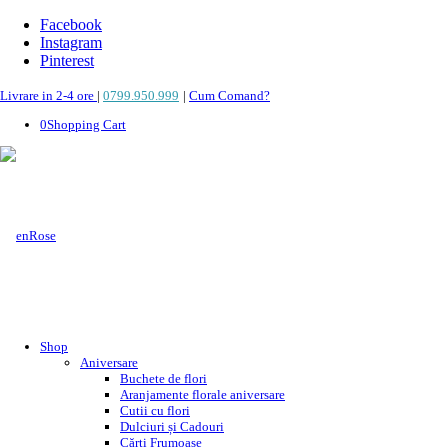
Facebook
Instagram
Pinterest
Livrare in 2-4 ore
|
0799.950.999
|
Cum Comand?
0
Shopping Cart
Shop
Aniversare
Buchete de flori
Aranjamente florale aniversare
Cutii cu flori
Dulciuri și Cadouri
Cărți Frumoase