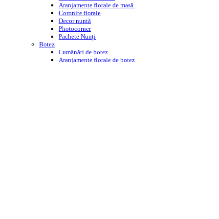
Aranjamente florale de masă
Coronite florale
Decor nuntă
Photocorner
Pachete Nunți
Botez
Lumânări de botez
Aranjamente florale de botez
Decor cristelniță
PHOTOCORNER BOTEZ
Comemorare
Coroane funerare
Jerbe
Buchete funerare
ÎNCHIRIERI
WEDDING PLANNING
WORKSHOPS ENROSE
CORPORATE
DESPRE NOI
CONTACT
BLOG
Cautare
Menu
Menu