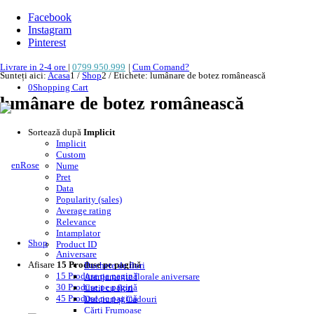
Facebook
Instagram
Pinterest
Livrare in 2-4 ore
|
0799.950.999
|
Cum Comand?
Sunteți aici:
Acasa
1
/
Shop
2
/
Etichete: lumânare de botez românească
0
Shopping Cart
lumânare de botez românească
Sortează după
Implicit
Implicit
Custom
Nume
Pret
Data
Popularity (sales)
Average rating
Relevance
Intamplator
Shop
Product ID
Aniversare
Afisare
15 Produse pe pagină
Buchete de flori
15 Produse pe pagină
Aranjamente florale aniversare
30 Produse pe pagină
Cutii cu flori
45 Produse pe pagină
Dulciuri și Cadouri
Cărți Frumoase