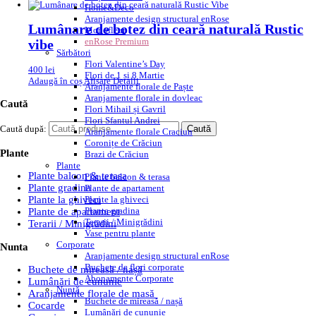
Home&Deco
Aranjamente design structural enRose
Lumânare de botez din ceară naturală Rustic
Monofleur
enRose Premium
vibe
Sărbători
Flori Valentine’s Day
400
lei
Flori de 1 si 8 Martie
Adaugă în coș
Afișare Detalii
Aranjamente florale de Paște
Aranjamente florale in dovleac
Caută
Flori Mihail și Gavril
Flori Sfantul Andrei
Caută după:
Caută
Aranjamente florale Craciun
Coronițe de Crăciun
Plante
Brazi de Crăciun
Plante
Plante balcon & terasa
Plante balcon & terasa
Plante gradina
Plante de apartament
Plante la ghiveci
Plante la ghiveci
Plante gradina
Plante de apartament
Terarii / Minigrădini
Terarii / Minigrădini
Vase pentru plante
Corporate
Nunta
Aranjamente design structural enRose
Buchete de flori corporate
Buchete de mireasă / nașă
Abonamente Corporate
Lumânări de cununie
Nuntă
Aranjamente florale de masă
Buchete de mireasă / nașă
Cocarde
Lumânări de cununie