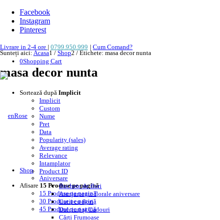
Facebook
Instagram
Pinterest
Livrare in 2-4 ore
|
0799.950.999
|
Cum Comand?
Sunteți aici:
Acasa
1
/
Shop
2
/
Etichete: masa decor nunta
0
Shopping Cart
masa decor nunta
Sortează după
Implicit
Implicit
Custom
Nume
Pret
Data
Popularity (sales)
Average rating
Relevance
Intamplator
Shop
Product ID
Aniversare
Afisare
15 Produse pe pagină
Buchete de flori
15 Produse pe pagină
Aranjamente florale aniversare
30 Produse pe pagină
Cutii cu flori
45 Produse pe pagină
Dulciuri și Cadouri
Cărți Frumoase