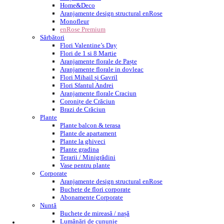
Home&Deco
Aranjamente design structural enRose
Masă albă de candybar cu picioare
Monofleur
enRose Premium
Sărbători
Citește mai mult
Afișare Detalii
Flori Valentine’s Day
Flori de 1 si 8 Martie
Caută
Aranjamente florale de Paște
Aranjamente florale in dovleac
Caută după:
Caută
Flori Mihail și Gavril
Flori Sfantul Andrei
Plante
Aranjamente florale Craciun
Coronițe de Crăciun
Plante balcon & terasa
Brazi de Crăciun
Plante gradina
Plante
Plante la ghiveci
Plante balcon & terasa
Plante de apartament
Plante de apartament
Terarii / Minigrădini
Plante la ghiveci
Plante gradina
Nunta
Terarii / Minigrădini
Vase pentru plante
Buchete de mireasă / nașă
Corporate
Lumânări de cununie
Aranjamente design structural enRose
Aranjamente florale de masă
Buchete de flori corporate
Abonamente Corporate
Cocarde
Nuntă
Corsaje
Buchete de mireasă / nașă
Coronite florale
Lumânări de cununie
Decor nuntă