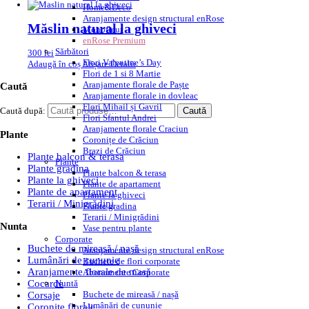
Home&Deco
Aranjamente design structural enRose
Măslin natural la ghiveci
Monofleur
enRose Premium
Sărbători
300
lei
Flori Valentine’s Day
Adaugă în coș
Afișare Detalii
Flori de 1 si 8 Martie
Aranjamente florale de Paște
Caută
Aranjamente florale in dovleac
Flori Mihail și Gavril
Caută după:
Caută
Flori Sfantul Andrei
Aranjamente florale Craciun
Plante
Coronițe de Crăciun
Brazi de Crăciun
Plante balcon & terasa
Plante
Plante gradina
Plante balcon & terasa
Plante la ghiveci
Plante de apartament
Plante de apartament
Plante la ghiveci
Terarii / Minigrădini
Plante gradina
Terarii / Minigrădini
Nunta
Vase pentru plante
Corporate
Buchete de mireasă / nașă
Aranjamente design structural enRose
Lumânări de cununie
Buchete de flori corporate
Aranjamente florale de masă
Abonamente Corporate
Nuntă
Cocarde
Buchete de mireasă / nașă
Corsaje
Lumânări de cununie
Coronite florale