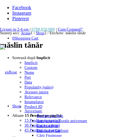
Facebook
Instagram
Pinterest
Livrare in 2-4 ore
|
0799.950.999
|
Cum Comand?
Sunteți aici:
Acasa
1
/
Shop
2
/
Etichete: măslin tânăr
0
Shopping Cart
măslin tânăr
Sortează după
Implicit
Implicit
Custom
Nume
Pret
Data
Popularity (sales)
Average rating
Relevance
Intamplator
Shop
Product ID
Aniversare
Afisare
15 Produse pe pagină
Buchete de flori
15 Produse pe pagină
Aranjamente florale aniversare
30 Produse pe pagină
Cutii cu flori
45 Produse pe pagină
Dulciuri și Cadouri
Cărți Frumoase