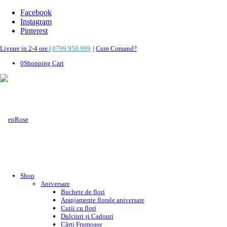
Facebook
Instagram
Pinterest
Livrare in 2-4 ore
|
0799.950.999
|
Cum Comand?
0
Shopping Cart
Shop
Aniversare
Buchete de flori
Aranjamente florale aniversare
Cutii cu flori
Dulciuri și Cadouri
Cărți Frumoase