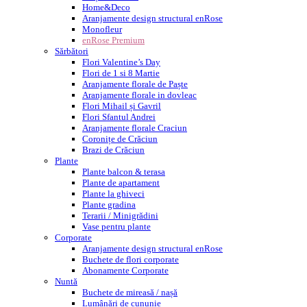
Home&Deco
Aranjamente design structural enRose
Monofleur
enRose Premium
Sărbători
Flori Valentine’s Day
Flori de 1 si 8 Martie
Aranjamente florale de Paște
Aranjamente florale in dovleac
Flori Mihail și Gavril
Flori Sfantul Andrei
Aranjamente florale Craciun
Coronițe de Crăciun
Brazi de Crăciun
Plante
Plante balcon & terasa
Plante de apartament
Plante la ghiveci
Plante gradina
Terarii / Minigrădini
Vase pentru plante
Corporate
Aranjamente design structural enRose
Buchete de flori corporate
Abonamente Corporate
Nuntă
Buchete de mireasă / nașă
Lumânări de cununie