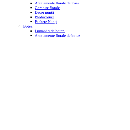
Aranjamente florale de masă
Coronite florale
Decor nuntă
Photocorner
Pachete Nunți
Botez
Lumânări de botez
Aranjamente florale de botez
Decor cristelniță
PHOTOCORNER BOTEZ
Comemorare
Coroane funerare
Jerbe
Buchete funerare
ÎNCHIRIERI
WEDDING PLANNING
WORKSHOPS ENROSE
CORPORATE
DESPRE NOI
CONTACT
BLOG
Cautare
Menu
Menu