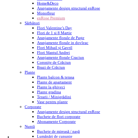
Home&Deco
Aranjamente design structural enRose
Monofleur
enRose Premium
Sărbători
Flori Valentine’s Day
Flori de 1 si 8 Martie
Aranjamente florale de Paște
Aranjamente florale in dovleac
Flori Mihail și Gavril
Flori Sfantul Andrei
Aranjamente florale Craciun
Coronițe de Crăciun
Brazi de Crăciun
Plante
Plante balcon & terasa
Plante de apartament
Plante la ghiveci
Plante gradina
Terarii / Minigrădini
Vase pentru plante
Corporate
Aranjamente design structural enRose
Buchete de flori corporate
Abonamente Corporate
Nuntă
Buchete de mireasă / nașă
Lumânări de cununie