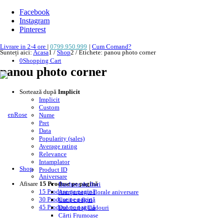
Facebook
Instagram
Pinterest
Livrare in 2-4 ore
|
0799.950.999
|
Cum Comand?
Sunteți aici:
Acasa
1
/
Shop
2
/
Etichete: panou photo corner
0
Shopping Cart
panou photo corner
Sortează după
Implicit
Implicit
Custom
Nume
Pret
Data
Popularity (sales)
Average rating
Relevance
Intamplator
Shop
Product ID
Aniversare
Afisare
15 Produse pe pagină
Buchete de flori
15 Produse pe pagină
Aranjamente florale aniversare
30 Produse pe pagină
Cutii cu flori
45 Produse pe pagină
Dulciuri și Cadouri
Cărți Frumoase