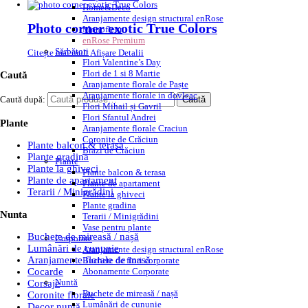
Home&Deco
Aranjamente design structural enRose
Photo corner exotic True Colors
Monofleur
enRose Premium
Sărbători
Citește mai mult
Afișare Detalii
Flori Valentine’s Day
Flori de 1 si 8 Martie
Caută
Aranjamente florale de Paște
Aranjamente florale in dovleac
Caută după:
Caută
Flori Mihail și Gavril
Flori Sfantul Andrei
Plante
Aranjamente florale Craciun
Coronițe de Crăciun
Plante balcon & terasa
Brazi de Crăciun
Plante gradina
Plante
Plante la ghiveci
Plante balcon & terasa
Plante de apartament
Plante de apartament
Terarii / Minigrădini
Plante la ghiveci
Plante gradina
Nunta
Terarii / Minigrădini
Vase pentru plante
Buchete de mireasă / nașă
Corporate
Lumânări de cununie
Aranjamente design structural enRose
Aranjamente florale de masă
Buchete de flori corporate
Abonamente Corporate
Cocarde
Nuntă
Corsaje
Buchete de mireasă / nașă
Coronite florale
Lumânări de cununie
Decor nuntă