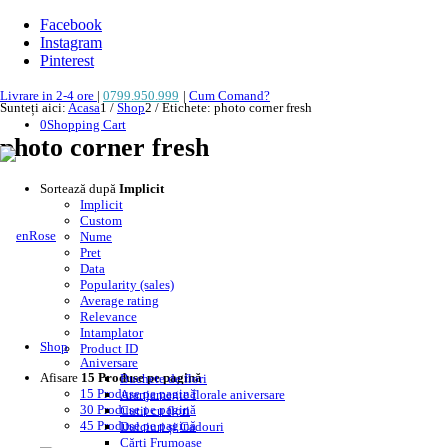
Facebook
Instagram
Pinterest
Livrare in 2-4 ore
|
0799.950.999
|
Cum Comand?
Sunteți aici:
Acasa
1
/
Shop
2
/
Etichete: photo corner fresh
0
Shopping Cart
photo corner fresh
Sortează după
Implicit
Implicit
Custom
Nume
Pret
Data
Popularity (sales)
Average rating
Relevance
Intamplator
Shop
Product ID
Aniversare
Afisare
15 Produse pe pagină
Buchete de flori
15 Produse pe pagină
Aranjamente florale aniversare
30 Produse pe pagină
Cutii cu flori
45 Produse pe pagină
Dulciuri și Cadouri
Cărți Frumoase