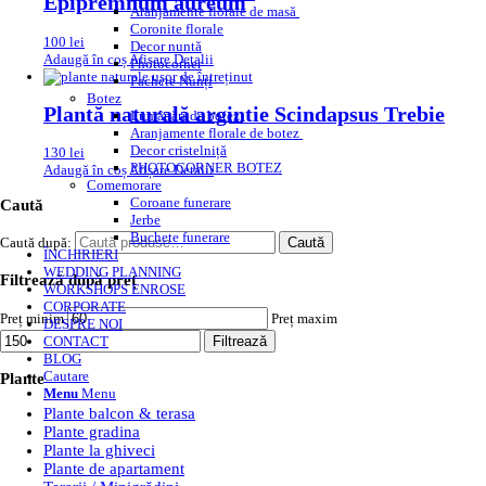
Epipremnum aureum
Aranjamente florale de masă
Coronite florale
100
lei
Decor nuntă
Adaugă în coș
Afișare Detalii
Photocorner
Pachete Nunți
Botez
Plantă naturală argintie Scindapsus Trebie
Lumânări de botez
Aranjamente florale de botez
Decor cristelniță
130
lei
PHOTOCORNER BOTEZ
Adaugă în coș
Afișare Detalii
Comemorare
Coroane funerare
Caută
Jerbe
Buchete funerare
Caută după:
Caută
ÎNCHIRIERI
WEDDING PLANNING
Filtrează după preț
WORKSHOPS ENROSE
CORPORATE
Preț minim
Preț maxim
DESPRE NOI
Filtrează
CONTACT
BLOG
Cautare
Plante
Menu
Menu
Plante balcon & terasa
Plante gradina
Plante la ghiveci
Plante de apartament