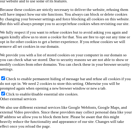
our website and to use some of its features.
Because these cookies are strictly necessary to deliver the website, refusing them
will have impact how our site functions. You always can block or delete cookies
by changing your browser settings and force blocking all cookies on this website.
But this will always prompt you to accept/refuse cookies when revisiting our site.
We fully respect if you want to refuse cookies but to avoid asking you again and
again kindly allow us to store a cookie for that. You are free to opt out any time or
opt in for other cookies to get a better experience. If you refuse cookies we will
remove all set cookies in our domain.
We provide you with a list of stored cookies on your computer in our domain so
you can check what we stored. Due to security reasons we are not able to show or
modify cookies from other domains. You can check these in your browser security
settings.
Check to enable permanent hiding of message bar and refuse all cookies if you
do not opt in. We need 2 cookies to store this setting. Otherwise you will be
prompted again when opening a new browser window or new a tab.
Click to enable/disable essential site cookies.
Other external services
We also use different external services like Google Webfonts, Google Maps, and
external Video providers. Since these providers may collect personal data like your
IP address we allow you to block them here. Please be aware that this might
heavily reduce the functionality and appearance of our site. Changes will take
effect once you reload the page.