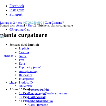
Facebook
Instagram
Pinterest
Livrare in 2-4 ore
|
0799.950.999
|
Cum Comand?
Sunteți aici:
Acasa
1
/
Shop
2
/
Etichete: planta curgatoare
0
Shopping Cart
planta curgatoare
Sortează după
Implicit
Implicit
Custom
Nume
Pret
Data
Popularity (sales)
Average rating
Relevance
Intamplator
Shop
Product ID
Aniversare
Afisare
15 Produse pe pagină
Buchete de flori
15 Produse pe pagină
Aranjamente florale aniversare
30 Produse pe pagină
Cutii cu flori
45 Produse pe pagină
Dulciuri și Cadouri
Cărți Frumoase