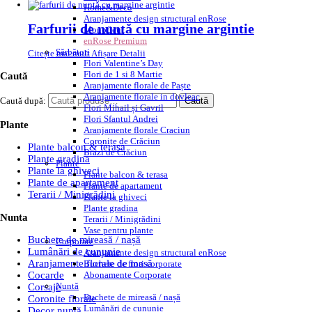
Home&Deco
Aranjamente design structural enRose
Farfurii de nuntă cu margine argintie
Monofleur
enRose Premium
Sărbători
Citește mai mult
Afișare Detalii
Flori Valentine’s Day
Flori de 1 si 8 Martie
Caută
Aranjamente florale de Paște
Aranjamente florale in dovleac
Caută după:
Caută
Flori Mihail și Gavril
Flori Sfantul Andrei
Plante
Aranjamente florale Craciun
Coronițe de Crăciun
Plante balcon & terasa
Brazi de Crăciun
Plante gradina
Plante
Plante la ghiveci
Plante balcon & terasa
Plante de apartament
Plante de apartament
Terarii / Minigrădini
Plante la ghiveci
Plante gradina
Nunta
Terarii / Minigrădini
Vase pentru plante
Buchete de mireasă / nașă
Corporate
Lumânări de cununie
Aranjamente design structural enRose
Aranjamente florale de masă
Buchete de flori corporate
Abonamente Corporate
Cocarde
Nuntă
Corsaje
Buchete de mireasă / nașă
Coronite florale
Lumânări de cununie
Decor nuntă