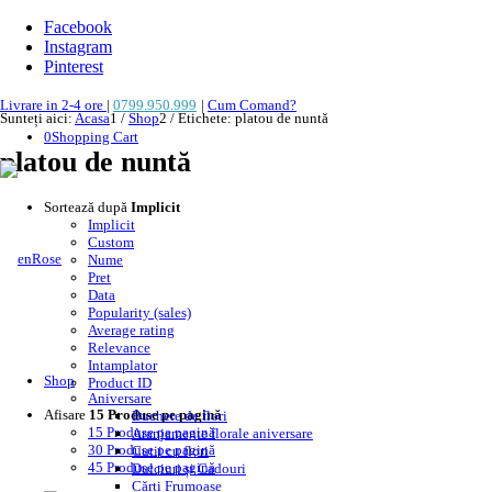
Facebook
Instagram
Pinterest
Livrare in 2-4 ore
|
0799.950.999
|
Cum Comand?
Sunteți aici:
Acasa
1
/
Shop
2
/
Etichete: platou de nuntă
0
Shopping Cart
platou de nuntă
Sortează după
Implicit
Implicit
Custom
Nume
Pret
Data
Popularity (sales)
Average rating
Relevance
Intamplator
Shop
Product ID
Aniversare
Afisare
15 Produse pe pagină
Buchete de flori
15 Produse pe pagină
Aranjamente florale aniversare
30 Produse pe pagină
Cutii cu flori
45 Produse pe pagină
Dulciuri și Cadouri
Cărți Frumoase