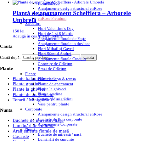
Home&Deco
Aranjamente design structural enRose
Plantă de apartament Schefflera – Arborele
Monofleur
enRose Premium
Umbrelă
Sărbători
Flori Valentine’s Day
150
lei
Flori de 1 si 8 Martie
Adaugă în coș
Afișare Detalii
Aranjamente florale de Paște
Aranjamente florale in dovleac
Caută
Flori Mihail și Gavril
Flori Sfantul Andrei
Caută după:
Caută
Aranjamente florale Craciun
Coronițe de Crăciun
Plante
Brazi de Crăciun
Plante
Plante balcon & terasa
Plante balcon & terasa
Plante gradina
Plante de apartament
Plante la ghiveci
Plante la ghiveci
Plante gradina
Plante de apartament
Terarii / Minigrădini
Terarii / Minigrădini
Vase pentru plante
Corporate
Nunta
Aranjamente design structural enRose
Buchete de flori corporate
Buchete de mireasă / nașă
Abonamente Corporate
Lumânări de cununie
Nuntă
Aranjamente florale de masă
Buchete de mireasă / nașă
Cocarde
Lumânări de cununie