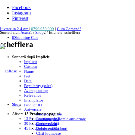
Facebook
Instagram
Pinterest
Livrare in 2-4 ore
|
0799.950.999
|
Cum Comand?
Sunteți aici:
Acasa
1
/
Shop
2
/
Etichete: schefflera
0
Shopping Cart
schefflera
Sortează după
Implicit
Implicit
Custom
Nume
Pret
Data
Popularity (sales)
Average rating
Relevance
Intamplator
Shop
Product ID
Aniversare
Afisare
15 Produse pe pagină
Buchete de flori
15 Produse pe pagină
Aranjamente florale aniversare
30 Produse pe pagină
Cutii cu flori
45 Produse pe pagină
Dulciuri și Cadouri
Cărți Frumoase