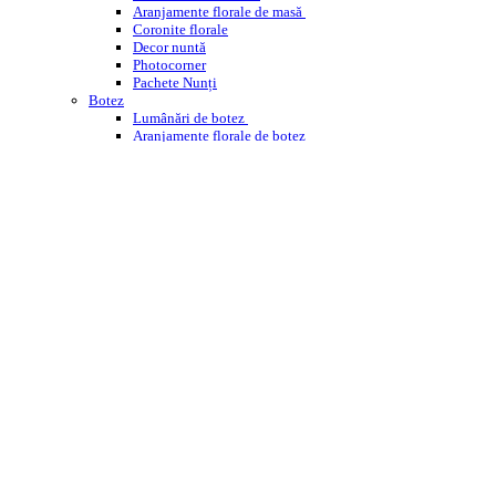
Aranjamente florale de masă
Coronite florale
Decor nuntă
Photocorner
Pachete Nunți
Botez
Lumânări de botez
Aranjamente florale de botez
Decor cristelniță
PHOTOCORNER BOTEZ
Comemorare
Coroane funerare
Jerbe
Buchete funerare
ÎNCHIRIERI
WEDDING PLANNING
WORKSHOPS ENROSE
CORPORATE
DESPRE NOI
CONTACT
BLOG
Cautare
Menu
Menu