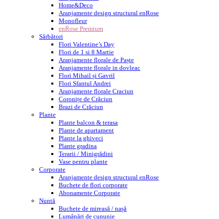
Home&Deco
Aranjamente design structural enRose
Monofleur
enRose Premium
Sărbători
Flori Valentine’s Day
Flori de 1 si 8 Martie
Aranjamente florale de Paște
Aranjamente florale in dovleac
Flori Mihail și Gavril
Flori Sfantul Andrei
Aranjamente florale Craciun
Coronițe de Crăciun
Brazi de Crăciun
Plante
Plante balcon & terasa
Plante de apartament
Plante la ghiveci
Plante gradina
Terarii / Minigrădini
Vase pentru plante
Corporate
Aranjamente design structural enRose
Buchete de flori corporate
Abonamente Corporate
Nuntă
Buchete de mireasă / nașă
Lumânări de cununie