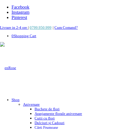
Facebook
Instagram
Pinterest
Livrare in 2-4 ore
|
0799.950.999
|
Cum Comand?
0
Shopping Cart
Shop
Aniversare
Buchete de flori
Aranjamente florale aniversare
Cutii cu flori
Dulciuri și Cadouri
Cărți Frumoase