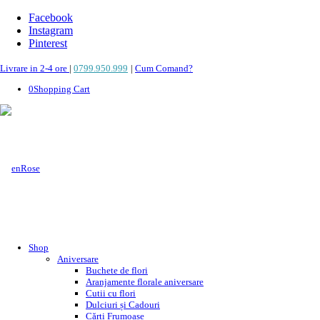
Facebook
Instagram
Pinterest
Livrare in 2-4 ore
|
0799.950.999
|
Cum Comand?
0
Shopping Cart
Shop
Aniversare
Buchete de flori
Aranjamente florale aniversare
Cutii cu flori
Dulciuri și Cadouri
Cărți Frumoase