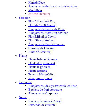
Home&Deco
Aranjamente design structural enRose
Monofleur
enRose Premium
Sărbători
Flori Valentine’s Day
Flori de 1 si 8 Martie
Aranjamente florale de Paște
Aranjamente florale in dovleac
Flori Mihail și Gavril
Flori Sfantul Andrei
Aranjamente florale Craciun
Coronițe de Crăciun
Brazi de Crăciun
Plante
Plante balcon & terasa
Plante de apartament
Plante la ghiveci
Plante gradina
Terarii / Minigrădini
Vase pentru plante
Corporate
Aranjamente design structural enRose
Buchete de flori corporate
Abonamente Corporate
Nuntă
Buchete de mireasă / nașă
Lumânări de cununie