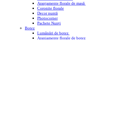
Aranjamente florale de masă
Coronite florale
Decor nuntă
Photocorner
Pachete Nunți
Botez
Lumânări de botez
Aranjamente florale de botez
Decor cristelniță
PHOTOCORNER BOTEZ
Comemorare
Coroane funerare
Jerbe
Buchete funerare
ÎNCHIRIERI
WEDDING PLANNING
WORKSHOPS ENROSE
CORPORATE
DESPRE NOI
CONTACT
BLOG
Cautare
Menu
Menu