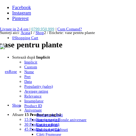
Facebook
Instagram
Pinterest
Livrare in 2-4 ore
|
0799.950.999
|
Cum Comand?
Sunteți aici:
Acasa
1
/
Shop
2
/
Etichete: vase pentru plante
0
Shopping Cart
vase pentru plante
Sortează după
Implicit
Implicit
Custom
Nume
Pret
Data
Popularity (sales)
Average rating
Relevance
Intamplator
Shop
Product ID
Aniversare
Afisare
15 Produse pe pagină
Buchete de flori
15 Produse pe pagină
Aranjamente florale aniversare
30 Produse pe pagină
Cutii cu flori
45 Produse pe pagină
Dulciuri și Cadouri
Cărți Frumoase