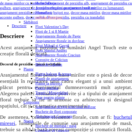
de masa mirilor cu trandafiri
,
aranjament de prezidiu alb
,
aranjament de prezidiu cu
Home&Deco
galben
,
aranjament de prezidiu elegant
,
aranjament masa mirilor cu lumananri
,
Aranjamente design structural enRose
aranjament prezidiu cu lumanari
,
bujori roz
,
decor masa mirilor
,
decor masa mirilor
Monofleur
accente galben
,
decor nuntă
,
decor prezidiu
,
prezidiu cu trandafiri
enRose Premium
Sărbători
Descriere
Flori Valentine’s Day
Flori de 1 si 8 Martie
Descriere
Aranjamente florale de Paște
Aranjamente florale in dovleac
Flori Mihail și Gavril
Acest aranjament prezidiu cu lumânări Angel Touch este o
Flori Sfantul Andrei
creație florală delicată.
Aranjamente florale Craciun
Coronițe de Crăciun
Decorul de prezidiu – piesă esențială
Brazi de Crăciun
Plante
Plante balcon & terasa
Aranjamentul floral pentru masa mirilor este o piesă de decor
Plante de apartament
esențială în realizarea unui cadru elegant și a unui ambient
Plante la ghiveci
plăcut pentru evenimentul dumneavoastră mult așteptat.
Plante gradina
Terarii / Minigrădini
Alegerea paletei cromatice potrivite și a tipului de aranjament
Vase pentru plante
floral trebuie să fie în armonie cu arhitectura și designul
Corporate
spațiului, cât și cu tematica evenimentului.
Aranjamente design structural enRose
Buchete de flori corporate
Abonamente Corporate
De asemenea, celelalte elemente florale, cum ar fi:
buchetul
Nuntă
miresei
, lumânările de cununie sau aranjamentele de masă,
Buchete de mireasă / nașă
trebuie sa aibă la bază aceeași compoziție și cromatică florală.
Lumânări de cununie