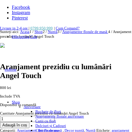
Facebook
Instagram
Pinterest
Livrare in 2-4 ore
|
0799.950.999
|
Cum Comand?
Sunteți aici:
Acasa
1
/
Shop
2
/
Nuntă
3
/
Aranjamente florale de masă
4
/
Aranjament
prezidiu cu lumânări Angel Touch
0
Shopping Cart
NOU!
Aranjament prezidiu cu lumânări
Angel Touch
800
lei
Include TVA
Shop
Disponibil la comandă
Aniversare
Buchete de flori
Cantitate Aranjament prezidiu cu lumânări Angel Touch
Aranjamente florale aniversare
Cutii cu flori
Adaugă în coș
Dulciuri și Cadouri
Categorii:
Aranjamente florale de masă
,
Decor nuntă
,
Nuntă
Etichete:
aranjament
Cărți Frumoase