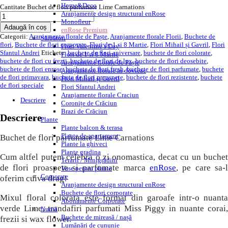
Home&Deco
Cantitate Buchet de flori parfumate Lime Carnations
Aranjamente design structural enRose
Monofleur
Adaugă în coș
enRose Premium
Categorii:
Aranjamente florale de Paște
,
Aranjamente florale Florii
,
Buchete de
Sărbători
flori
,
Buchete de flori corporate
,
Flori de 1 si 8 Martie
,
Flori Mihail și Gavril
,
Flori
Flori Valentine’s Day
Sfantul Andrei
Etichete:
buchete de flori aniversare
,
buchete de flori colorate
,
Flori de 1 si 8 Martie
buchete de flori cu frezii
,
buchete de flori de lux
,
buchete de flori deosebite
,
Aranjamente florale de Paște
buchete de flori enrose
,
buchete de flori fresh
,
buchete de flori parfumate
,
buchete
Aranjamente florale in dovleac
de flori primavara
,
buchete de flori proaspete
,
buchete de flori rezistente
,
buchete
Flori Mihail și Gavril
de flori speciale
Flori Sfantul Andrei
Aranjamente florale Craciun
Descriere
Coronițe de Crăciun
Brazi de Crăciun
Descriere
Plante
Plante balcon & terasa
Plante de apartament
Buchet de flori parfumate Lime Carnations
Plante la ghiveci
Plante gradina
Cum altfel putem celebra o zi onomastica, decat cu un buchet
Terarii / Minigrădini
de flori proaspete si parfumate marca
enRose
, pe care sa-l
Vase pentru plante
Corporate
oferim cuiva drag!
Aranjamente design structural enRose
Buchete de flori corporate
Mixul floral colorata este format din garoafe intr-o nuanta
Abonamente Corporate
verde Lime, trandafiri parfumati Miss Piggy in nuante corai,
Nuntă
Buchete de mireasă / nașă
frezii si wax flower.
Lumânări de cununie