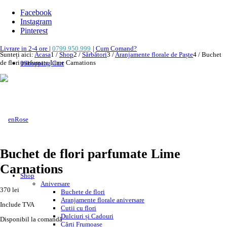
Facebook
Instagram
Pinterest
Livrare in 2-4 ore
|
0799.950.999
|
Cum Comand?
Sunteți aici:
Acasa
1
/
Shop
2
/
Sărbători
3
/
Aranjamente florale de Paște
4
/
Buchet
de flori parfumate Lime Carnations
0
Shopping Cart
Buchet de flori parfumate Lime
Carnations
Shop
Aniversare
370
lei
Buchete de flori
Aranjamente florale aniversare
Include TVA
Cutii cu flori
Dulciuri și Cadouri
Disponibil la comandă
Cărți Frumoase