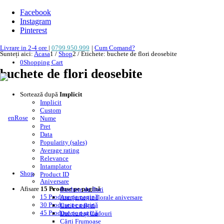
Facebook
Instagram
Pinterest
Livrare in 2-4 ore
|
0799.950.999
|
Cum Comand?
Sunteți aici:
Acasa
1
/
Shop
2
/
Etichete: buchete de flori deosebite
0
Shopping Cart
buchete de flori deosebite
Sortează după
Implicit
Implicit
Custom
Nume
Pret
Data
Popularity (sales)
Average rating
Relevance
Intamplator
Shop
Product ID
Aniversare
Afisare
15 Produse pe pagină
Buchete de flori
15 Produse pe pagină
Aranjamente florale aniversare
30 Produse pe pagină
Cutii cu flori
45 Produse pe pagină
Dulciuri și Cadouri
Cărți Frumoase