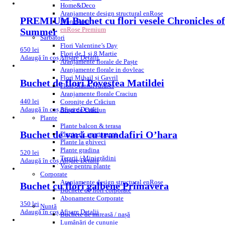
Home&Deco
Aranjamente design structural enRose
PREMIUM Buchet cu flori vesele Chronicles of
Monofleur
enRose Premium
Summer
Sărbători
Flori Valentine’s Day
650
lei
Flori de 1 si 8 Martie
Adaugă în coș
Afișare Detalii
Aranjamente florale de Paște
Aranjamente florale in dovleac
Flori Mihail și Gavril
Buchet de flori Povestea Matildei
Flori Sfantul Andrei
Aranjamente florale Craciun
440
lei
Coronițe de Crăciun
Adaugă în coș
Afișare Detalii
Brazi de Crăciun
Plante
Plante balcon & terasa
Buchet de vară cu trandafiri O’hara
Plante de apartament
Plante la ghiveci
Plante gradina
520
lei
Terarii / Minigrădini
Adaugă în coș
Afișare Detalii
Vase pentru plante
Corporate
Aranjamente design structural enRose
Buchet cu flori galbene Primavera
Buchete de flori corporate
Abonamente Corporate
350
lei
Nuntă
Adaugă în coș
Afișare Detalii
Buchete de mireasă / nașă
Lumânări de cununie