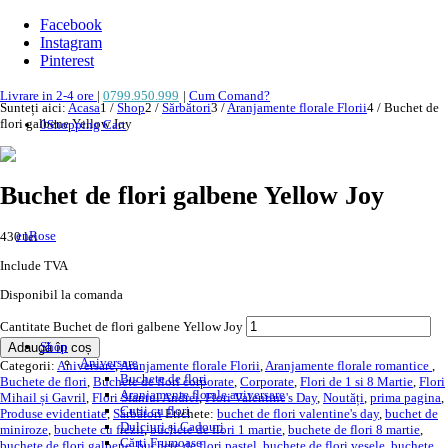
Facebook
Instagram
Pinterest
Livrare in 2-4 ore
|
0799.950.999
|
Cum Comand?
Sunteți aici:
Acasa
1
/
Shop
2
/
Sărbători
3
/
Aranjamente florale Florii
4
/
Buchet de
flori galbene Yellow Joy
0
Shopping Cart
Buchet de flori galbene Yellow Joy
430
lei
Include TVA
Disponibil la comanda
Cantitate Buchet de flori galbene Yellow Joy
Shop
Adaugă în coș
Aniversare
Categorii:
Aniversare
,
Aranjamente florale Florii
,
Aranjamente florale romantice
,
Buchete de flori
Buchete de flori
,
Buchete de flori corporate
,
Corporate
,
Flori de 1 si 8 Martie
,
Flori
Aranjamente florale aniversare
Mihail și Gavril
,
Flori Sfantul Andrei
,
Flori Valentine's Day
,
Noutăți
,
prima pagina
,
Cutii cu flori
Produse evidentiate
,
Sărbători
Etichete:
buchet de flori valentine's day
,
buchet de
Dulciuri și Cadouri
miniroze
,
buchete cu frezii
,
buchete de flori 1 martie
,
buchete de flori 8 martie
,
Cărți Frumoase
buchete de flori galbene
,
buchete de flori pastel
,
buchete de flori vesele
,
buchete