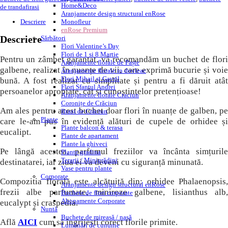
Home&Deco
de trandafirasi
Aranjamente design structural enRose
Descriere
Monofleur
enRose Premium
Descriere
Sărbători
Flori Valentine’s Day
Flori de 1 si 8 Martie
Pentru un zâmbet garantat, vă recomandăm un buchet de flori
Aranjamente florale de Paște
galbene, realizat în nuanțe de vii, care exprimă bucurie și voie
Aranjamente florale in dovleac
Flori Mihail și Gavril
bună. A fost realizat cu simplitate și pentru a fi dăruit atât
Flori Sfantul Andrei
persoanelor apropiate, cât și cunoștințelor pretențioase!
Aranjamente florale Craciun
Coronițe de Crăciun
Am ales pentru acest buchet doar flori în nuanțe de galben, pe
Brazi de Crăciun
Plante
care le-am pus în evidență alături de cupele de orhidee și
Plante balcon & terasa
eucalipt.
Plante de apartament
Plante la ghiveci
Pe lângă acestea, parfumul freziilor va încânta simțurile
Plante gradina
Terarii / Minigrădini
destinatarei, iar ziua ei va deveni cu siguranță minunată.
Vase pentru plante
Corporate
Compozitia florală este alcătuită din: orhidee Phalaenopsis,
Aranjamente design structural enRose
frezii albe parfumate, miniroze galbene, lisianthus alb,
Buchete de flori corporate
Abonamente Corporate
eucalypt și craspedia.
Nuntă
Buchete de mireasă / nașă
Află
AICI
cum să îngrijești corect florile primite.
Lumânări de cununie