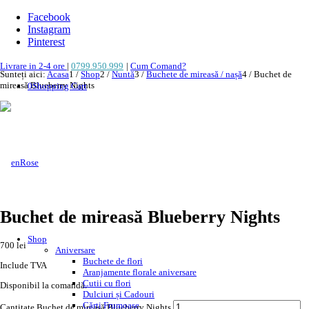
Facebook
Instagram
Pinterest
Livrare in 2-4 ore
|
0799.950.999
|
Cum Comand?
Sunteți aici:
Acasa
1
/
Shop
2
/
Nuntă
3
/
Buchete de mireasă / nașă
4
/
Buchet de
mireasă Blueberry Nights
0
Shopping Cart
NOU!
Buchet de mireasă Blueberry Nights
Shop
700
lei
Aniversare
Buchete de flori
Include TVA
Aranjamente florale aniversare
Cutii cu flori
Disponibil la comandă.
Dulciuri și Cadouri
Cărți Frumoase
Cantitate Buchet de mireasă Blueberry Nights