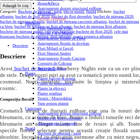
Home&Deco
Adaugă în coș
Aranjamente design structural enRose
Categorii:
Buchete de mireasă / nașă
,
Decor nuntă
,
Nuntă
Etichete:
buchet
Monofleur
albastru
,
buchet de flori 2020
,
buchet de flori deosebit
,
buchet de mireasa 2020
,
enRose Premium
buchet de mireasa albastru
,
buchet de mireasa caccente albastru
,
buchet de mireasa
Sărbători
cu bleu
,
buchet de mireasa cu flori albastre
,
buchet de mireasa flori albastre
,
Flori Valentine’s Day
buchete de mireasa nunta
,
cele mai frumoase buchete de flori 2020
,
cele mai
Flori de 1 si 8 Martie
frumoase buchete de mireasa
,
flori albastre
,
nunta tematica albastru
Aranjamente florale de Paște
Aranjamente florale in dovleac
Descriere
Flori Mihail și Gavril
Flori Sfantul Andrei
Descriere
Aranjamente florale Craciun
Coronițe de Crăciun
Acest
buchet de mireasă
Blueberry Nights este ca un cer pli
Brazi de Crăciun
Plante
de stele. Dragii noștri miri au avut ca tematică pentru nuntă lor,
Plante balcon & terasa
cosmosul. Nopți înstelate, învăluite în liniștea și misterul
Plante de apartament
cosmic.
Plante la ghiveci
Plante gradina
Terarii / Minigrădini
Compoziția florală
Vase pentru plante
Corporate
Cromatică aleasă de floriștii enRose este una în tonuri de
Aranjamente design structural enRose
bleumarin, cu accente de bleu. Pentru a îndulci tonurile reci de
Buchete de flori corporate
bleumarin am adăugat nuanțe fine de ivoire și alb. Toate
Abonamente Corporate
Nuntă
speciile florale selectate pentru această creație florală sunt
Buchete de mireasă / nașă
deosbite. Începând cu delicatele anemone albe cu miez negru,
Lumânări de cununie