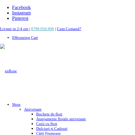
Facebook
Instagram
Pinterest
Livrare in 2-4 ore
|
0799.950.999
|
Cum Comand?
0
Shopping Cart
Shop
Aniversare
Buchete de flori
Aranjamente florale aniversare
Cutii cu flori
Dulciuri și Cadouri
Cărți Frumoase