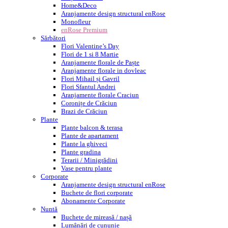
Home&Deco
Aranjamente design structural enRose
Monofleur
enRose Premium
Sărbători
Flori Valentine’s Day
Flori de 1 si 8 Martie
Aranjamente florale de Paște
Aranjamente florale in dovleac
Flori Mihail și Gavril
Flori Sfantul Andrei
Aranjamente florale Craciun
Coronițe de Crăciun
Brazi de Crăciun
Plante
Plante balcon & terasa
Plante de apartament
Plante la ghiveci
Plante gradina
Terarii / Minigrădini
Vase pentru plante
Corporate
Aranjamente design structural enRose
Buchete de flori corporate
Abonamente Corporate
Nuntă
Buchete de mireasă / nașă
Lumânări de cununie