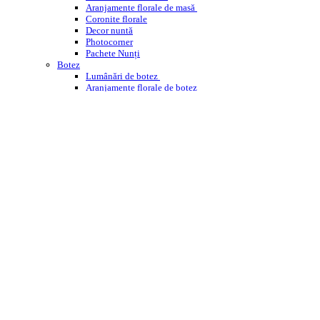
Aranjamente florale de masă
Coronite florale
Decor nuntă
Photocorner
Pachete Nunți
Botez
Lumânări de botez
Aranjamente florale de botez
Decor cristelniță
PHOTOCORNER BOTEZ
Comemorare
Coroane funerare
Jerbe
Buchete funerare
ÎNCHIRIERI
WEDDING PLANNING
WORKSHOPS ENROSE
CORPORATE
DESPRE NOI
CONTACT
BLOG
Cautare
Menu
Menu