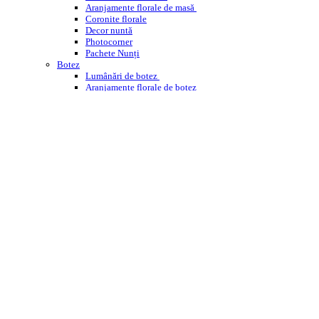
Aranjamente florale de masă
Coronite florale
Decor nuntă
Photocorner
Pachete Nunți
Botez
Lumânări de botez
Aranjamente florale de botez
Decor cristelniță
PHOTOCORNER BOTEZ
Comemorare
Coroane funerare
Jerbe
Buchete funerare
ÎNCHIRIERI
WEDDING PLANNING
WORKSHOPS ENROSE
CORPORATE
DESPRE NOI
CONTACT
BLOG
Cautare
Menu
Menu