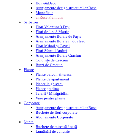
Home&Deco
Aranjamente design structural enRose
Monofleur
enRose Premium
Sărbători
Flori Valentine’s Day
Flori de 1 si 8 Martie
Aranjamente florale de Paște
Aranjamente florale in dovleac
Flori Mihail și Gavril
Flori Sfantul Andrei
Aranjamente florale Craciun
Coronițe de Crăciun
Brazi de Crăciun
Plante
Plante balcon & terasa
Plante de apartament
Plante la ghiveci
Plante gradina
Terarii / Minigrădini
Vase pentru plante
Corporate
Aranjamente design structural enRose
Buchete de flori corporate
Abonamente Corporate
Nuntă
Buchete de mireasă / nașă
Lumânări de cununie