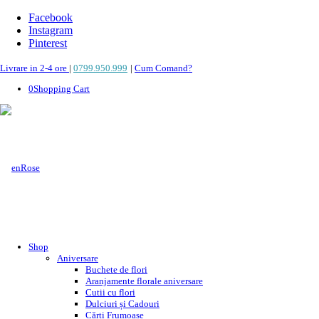
Facebook
Instagram
Pinterest
Livrare in 2-4 ore
|
0799.950.999
|
Cum Comand?
0
Shopping Cart
Shop
Aniversare
Buchete de flori
Aranjamente florale aniversare
Cutii cu flori
Dulciuri și Cadouri
Cărți Frumoase