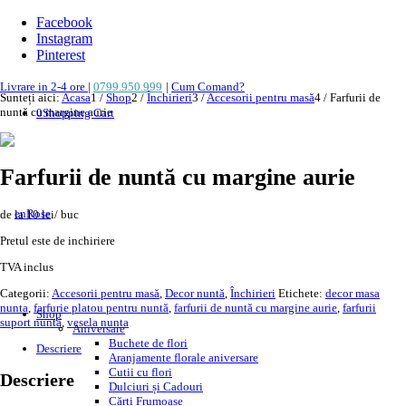
Facebook
Instagram
Pinterest
Livrare in 2-4 ore
|
0799.950.999
|
Cum Comand?
Sunteți aici:
Acasa
1
/
Shop
2
/
Închirieri
3
/
Accesorii pentru masă
4
/
Farfurii de
nuntă cu margine aurie
0
Shopping Cart
Farfurii de nuntă cu margine aurie
de la 10 lei/ buc
Pretul este de inchiriere
TVA inclus
Categorii:
Accesorii pentru masă
,
Decor nuntă
,
Închirieri
Etichete:
decor masa
nunta
,
farfurie platou pentru nuntă
,
farfurii de nuntă cu margine aurie
,
farfurii
Shop
suport nuntă
,
vesela nunta
Aniversare
Buchete de flori
Descriere
Aranjamente florale aniversare
Cutii cu flori
Descriere
Dulciuri și Cadouri
Cărți Frumoase