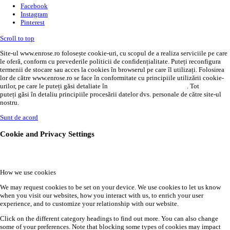
Facebook
Instagram
Pinterest
Scroll to top
Site-ul www.enrose.ro folosește cookie-uri, cu scopul de a realiza serviciile pe care
le oferă, conform cu prevederile politicii de confidențialitate. Puteți reconfigura
termenii de stocare sau acces la cookies în browserul pe care îl utilizați. Folosirea
lor de către www.enrose.ro se face în conformitate cu principiile utilizării cookie-
urilor, pe care le puteți găsi detaliate în
politica de confidențialitate
. Tot
AICI
puteți găsi în detaliu principiile procesării datelor dvs. personale de către site-ul
nostru.
Sunt de acord
Cookie and Privacy Settings
How we use cookies
We may request cookies to be set on your device. We use cookies to let us know
when you visit our websites, how you interact with us, to enrich your user
experience, and to customize your relationship with our website.
Click on the different category headings to find out more. You can also change
some of your preferences. Note that blocking some types of cookies may impact