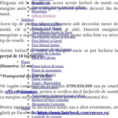
Eleganța stă în detalii, de aceea aceste farfurii de nuntă cu
Home&Deco
Aranjamente design structural enRose
margine aurie sunt o alegere perfectă pentru decorul tău de
Monofleur
masă.
enRose Premium
Sărbători
Acest tip de platou aduce rafinament atât decorului mesei de
Flori Valentine’s Day
Flori de 1 si 8 Martie
nuntă, cât și stylingului total al sălii. Datorită marginii
Aranjamente florale de Paște
margelate a acestei farfurii de nuntă, poate arăta bine cu orice
Aranjamente florale in dovleac
tip de veselă.
Flori Mihail și Gavril
Flori Sfantul Andrei
Aranjamente florale Craciun
Aceste farfurii de nuntă cu margine aurie se pot închiria la
Coronițe de Crăciun
prețul de 10 lei/bucata.
Brazi de Crăciun
Plante
Diametru: 32 cm
Plante balcon & terasa
Plante de apartament
Plante la ghiveci
*Transportul nu este inclus.
Plante gradina
Terarii / Minigrădini
Vă rugăm contactați-ne la telefon
0799.950.999
sau pe email
Vase pentru plante
la
office@enrose.ro
, pentru a verifica dacă farfuriile de nuntă
Corporate
Aranjamente design structural enRose
cu margine aurie sunt disponibile pentru evenimentul dvs.
Buchete de flori corporate
Abonamente Corporate
Pentru inspirație în decorarea nunții sau a altor evenimente, ne
Nuntă
găsiți pe Facebook:
https://www.facebook.com/enrose.ro/
Buchete de mireasă / nașă
Lumânări de cununie