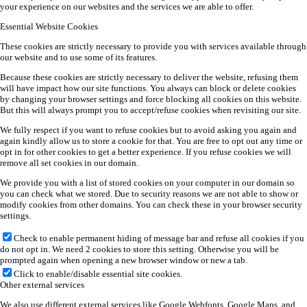
your experience on our websites and the services we are able to offer.
Essential Website Cookies
These cookies are strictly necessary to provide you with services available through
our website and to use some of its features.
Because these cookies are strictly necessary to deliver the website, refusing them
will have impact how our site functions. You always can block or delete cookies
by changing your browser settings and force blocking all cookies on this website.
But this will always prompt you to accept/refuse cookies when revisiting our site.
We fully respect if you want to refuse cookies but to avoid asking you again and
again kindly allow us to store a cookie for that. You are free to opt out any time or
opt in for other cookies to get a better experience. If you refuse cookies we will
remove all set cookies in our domain.
We provide you with a list of stored cookies on your computer in our domain so
you can check what we stored. Due to security reasons we are not able to show or
modify cookies from other domains. You can check these in your browser security
settings.
Check to enable permanent hiding of message bar and refuse all cookies if you
do not opt in. We need 2 cookies to store this setting. Otherwise you will be
prompted again when opening a new browser window or new a tab.
Click to enable/disable essential site cookies.
Other external services
We also use different external services like Google Webfonts, Google Maps, and