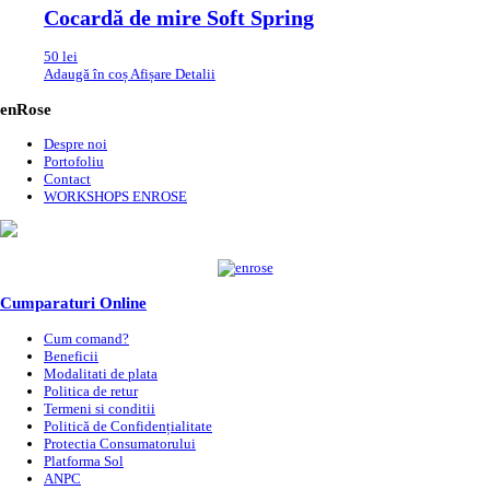
Cocardă de mire Soft Spring
50
lei
Adaugă în coș
Afișare Detalii
enRose
Despre noi
Portofoliu
Contact
WORKSHOPS ENROSE
Cumparaturi Online
Cum comand?
Beneficii
Modalitati de plata
Politica de retur
Termeni si conditii
Politică de Confidențialitate
Protectia Consumatorului
Platforma Sol
ANPC