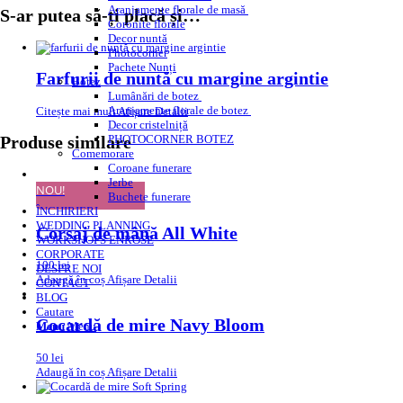
Aranjamente florale de masă
S-ar putea să-ți placă și…
Coronite florale
Decor nuntă
Photocorner
Pachete Nunți
Farfurii de nuntă cu margine argintie
Botez
Lumânări de botez
Aranjamente florale de botez
Citește mai mult
Afișare Detalii
Decor cristelniță
PHOTOCORNER BOTEZ
Produse similare
Comemorare
Coroane funerare
Jerbe
NOU!
Buchete funerare
ÎNCHIRIERI
WEDDING PLANNING
Corsaj de mână All White
WORKSHOPS ENROSE
CORPORATE
100
lei
DESPRE NOI
Adaugă în coș
Afișare Detalii
CONTACT
BLOG
Cautare
Cocardă de mire Navy Bloom
Menu
Menu
50
lei
Adaugă în coș
Afișare Detalii