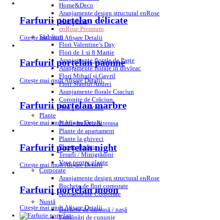
Home&Deco
Aranjamente design structural enRose
Farfurii porțelan délicate
Monofleur
enRose Premium
Sărbători
Citește mai mult
Afișare Detalii
Flori Valentine’s Day
Flori de 1 si 8 Martie
Aranjamente florale de Paște
Farfurii porțelan paonne
Aranjamente florale in dovleac
Flori Mihail și Gavril
Citește mai mult
Afișare Detalii
Flori Sfantul Andrei
Aranjamente florale Craciun
Coronițe de Crăciun
Farfurii porțelan marbre
Brazi de Crăciun
Plante
Citește mai mult
Afișare Detalii
Plante balcon & terasa
Plante de apartament
Plante la ghiveci
Farfurii porțelan night
Plante gradina
Terarii / Minigrădini
Vase pentru plante
Citește mai mult
Afișare Detalii
Corporate
Aranjamente design structural enRose
Buchete de flori corporate
Farfurii porțelan moon
Abonamente Corporate
Nuntă
Citește mai mult
Afișare Detalii
Buchete de mireasă / nașă
Lumânări de cununie