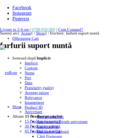
Facebook
Instagram
Pinterest
Livrare in 2-4 ore
|
0799.950.999
|
Cum Comand?
Sunteți aici:
Acasa
1
/
Shop
2
/
Etichete: farfurii suport nuntă
0
Shopping Cart
farfurii suport nuntă
Sortează după
Implicit
Implicit
Custom
Nume
Pret
Data
Popularity (sales)
Average rating
Relevance
Intamplator
Shop
Product ID
Aniversare
Afisare
15 Produse pe pagină
Buchete de flori
15 Produse pe pagină
Aranjamente florale aniversare
30 Produse pe pagină
Cutii cu flori
45 Produse pe pagină
Dulciuri și Cadouri
Cărți Frumoase