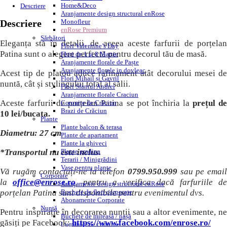
Home&Deco
Patina sunt o alegere perfectă pentru decorul tău de masă.
Aranjamente design structural enRose
Monofleur
Acest tip de platou aduce rafinament atât decorului mesei de
enRose Premium
Sărbători
nuntă, cât și stylingului total al sălii.
Flori Valentine’s Day
Flori de 1 si 8 Martie
Aceste farfurii de porțelan Patina se pot închiria la
prețul d
Aranjamente florale de Paște
10 lei/bucata.
Aranjamente florale in dovleac
Flori Mihail și Gavril
Flori Sfantul Andrei
Diametru: 27 cm
Aranjamente florale Craciun
Coronițe de Crăciun
*Transportul nu este inclus.
Brazi de Crăciun
Plante
Vă rugăm contactați-ne la telefon
0799.950.999
sau pe email
Plante balcon & terasa
Plante de apartament
la
office@enrose.ro
, pentru a verifica dacă farfuriile d
Plante la ghiveci
porțelan Patina sunt disponibile pentru evenimentul dvs.
Plante gradina
Terarii / Minigrădini
Pentru inspirație în decorarea nunții sau a altor evenimente, ne
Vase pentru plante
Corporate
găsiți pe Facebook:
https://www.facebook.com/enrose.ro/
Aranjamente design structural enRose
Buchete de flori corporate
S-ar putea să-ți placă și…
Abonamente Corporate
Nuntă
Buchete de mireasă / nașă
Lumânări de cununie