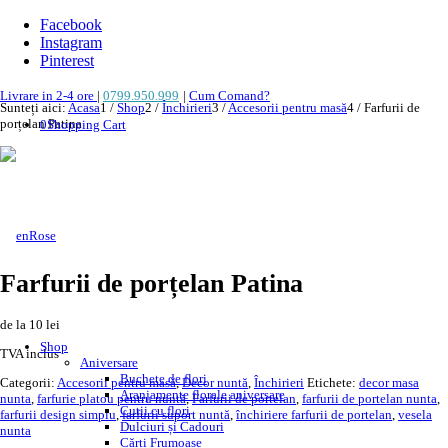
Facebook
Instagram
Pinterest
Livrare in 2-4 ore
|
0799.950.999
|
Cum Comand?
Sunteți aici:
Acasa
1
/
Shop
2
/
Închirieri
3
/
Accesorii pentru masă
4
/
Farfurii de
porțelan Patina
0
Shopping Cart
Farfurii de porțelan Patina
de la 10 lei
TVA inclus
Categorii:
Accesorii pentru masă
,
Decor nuntă
,
Închirieri
Etichete:
decor masa
nunta
,
farfurie platou pentru nuntă
,
Farfurii de portelan
,
farfurii de portelan nunta
,
farfurii design simplu
,
farfurii suport nuntă
,
închiriere farfurii de portelan
,
vesela
nunta
Shop
Aniversare
Descriere
Buchete de flori
Aranjamente florale aniversare
Descriere
Cutii cu flori
Dulciuri și Cadouri
Cărți Frumoase
Eleganța stă în detalii, de aceea aceste farfurii de porțelan