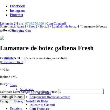
Facebook
Instagram
Pinterest
Livrare in 2-4 ore
|
0799.950.999
|
Cum Comand?
Sunteți aici:
Acasa
1
/
Shop
2
/
Botez
3
/
Lumânări de botez
4
/
Lumanare de botez
galbena Fresh
0
Shopping Cart
Lumanare de botez galbena Fresh
Evaluat la
5.00
din 5 pe baza unei singure evaluări
(O recenzie client)
440
lei
Include TVA
In stoc
Shop
Aniversare
Cantitate Lumanare de botez galbena Fresh
Buchete de flori
Adaugă în coș
Aranjamente florale aniversare
Cutii cu flori
Categorii:
Botez
,
Lumânări de botez
Dulciuri și Cadouri
Descriere
Cărți Frumoase