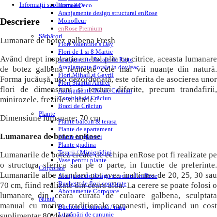
Informații suplimentare
Home&Deco
Aranjamente design structural enRose
Descriere
Monofleur
enRose Premium
Sărbători
Lumanare de botez galbena Fresh
Flori Valentine’s Day
Flori de 1 si 8 Martie
Având drept inspirație un bol plin cu citrice, aceasta lumanare
Aranjamente florale de Paște
Aranjamente florale in dovleac
de botez galbena reunește cele mai vii nuanțe din natură.
Flori Mihail și Gavril
Forma jucăușă, ușo dezordonată, este oferita de asocierea unor
Flori Sfantul Andrei
flori de dimensiuni și texturi diferite, precum trandafirii,
Aranjamente florale Craciun
Coronițe de Crăciun
minirozele, freziile si altele.
Brazi de Crăciun
Plante
Dimensiune lumanare: 70 cm
Plante balcon & terasa
Plante de apartament
Lumanarea de botez enRose
Plante la ghiveci
Plante gradina
Terarii / Minigrădini
Lumanarile de botez create de echipa enRose pot fi realizate pe
Vase pentru plante
o structura sferica sau pe o parte, in functie de preferinte.
Corporate
Lumanarile albe standard pot avea inaltimea de 20, 25, 30 sau
Aranjamente design structural enRose
Buchete de flori corporate
70 cm, fiind realizate din ceara alba. La cerere se poate folosi o
Abonamente Corporate
lumanare din ceara curata de culoare galbena, sculptata
Nuntă
manual cu motive traditionale romanesti, implicand un cost
Buchete de mireasă / nașă
Lumânări de cununie
suplimentar 80 de lei.