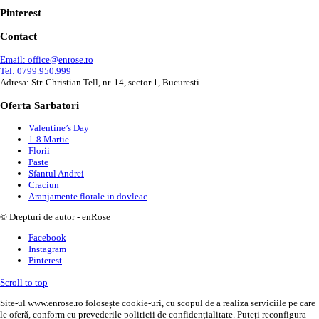
Pinterest
Contact
Email: office@enrose.ro
Tel: 0799.950.999
Adresa: Str. Christian Tell, nr. 14, sector 1, Bucuresti
Oferta Sarbatori
Valentine’s Day
1-8 Martie
Florii
Paste
Sfantul Andrei
Craciun
Aranjamente florale in dovleac
© Drepturi de autor - enRose
Facebook
Instagram
Pinterest
Scroll to top
Site-ul www.enrose.ro folosește cookie-uri, cu scopul de a realiza serviciile pe care
le oferă, conform cu prevederile politicii de confidențialitate. Puteți reconfigura