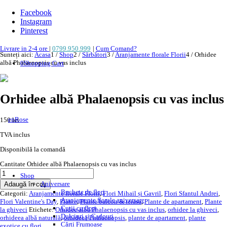
Facebook
Instagram
Pinterest
Livrare in 2-4 ore
|
0799.950.999
|
Cum Comand?
Sunteți aici:
Acasa
1
/
Shop
2
/
Sărbători
3
/
Aranjamente florale Florii
4
/
Orhidee
albă Phalaenopsis cu vas inclus
0
Shopping Cart
Orhidee albă Phalaenopsis cu vas inclus
150
lei
TVA inclus
Disponibilă la comandă
Cantitate Orhidee albă Phalaenopsis cu vas inclus
Shop
Aniversare
Adaugă în coș
Buchete de flori
Categorii:
Aranjamente florale Florii
,
Flori Mihail și Gavril
,
Flori Sfantul Andrei
,
Aranjamente florale aniversare
Flori Valentine's Day
,
Plante
,
Plante balcon & terasa
,
Plante de apartament
,
Plante
Cutii cu flori
la ghiveci
Etichete:
Orhidee albă Phalaenopsis cu vas inclus
,
orhidee la ghiveci
,
Dulciuri și Cadouri
orhideea albă naturală
,
orhideea Phalaenopsis
,
plante de apartament
,
plante
Cărți Frumoase
exotice cu flori