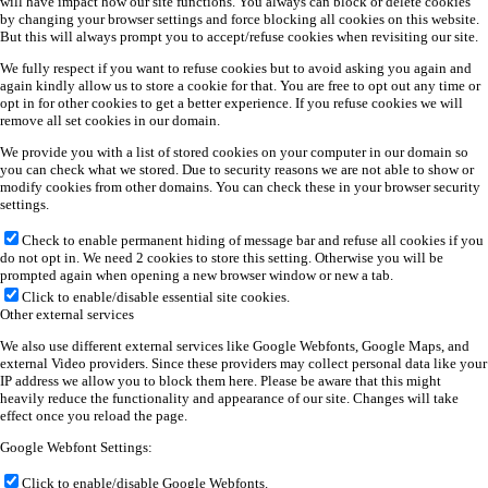
will have impact how our site functions. You always can block or delete cookies
by changing your browser settings and force blocking all cookies on this website.
But this will always prompt you to accept/refuse cookies when revisiting our site.
We fully respect if you want to refuse cookies but to avoid asking you again and
again kindly allow us to store a cookie for that. You are free to opt out any time or
opt in for other cookies to get a better experience. If you refuse cookies we will
remove all set cookies in our domain.
We provide you with a list of stored cookies on your computer in our domain so
you can check what we stored. Due to security reasons we are not able to show or
modify cookies from other domains. You can check these in your browser security
settings.
Check to enable permanent hiding of message bar and refuse all cookies if you
do not opt in. We need 2 cookies to store this setting. Otherwise you will be
prompted again when opening a new browser window or new a tab.
Click to enable/disable essential site cookies.
Other external services
We also use different external services like Google Webfonts, Google Maps, and
external Video providers. Since these providers may collect personal data like your
IP address we allow you to block them here. Please be aware that this might
heavily reduce the functionality and appearance of our site. Changes will take
effect once you reload the page.
Google Webfont Settings:
Click to enable/disable Google Webfonts.