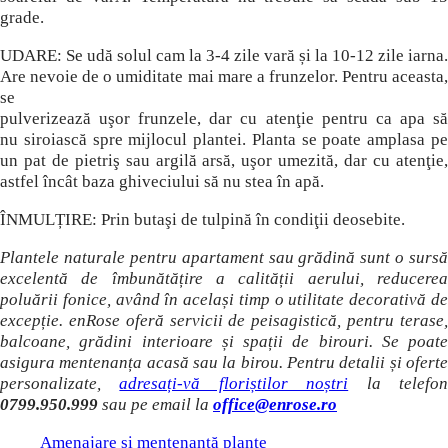
grade.
UDARE: Se udă solul cam la 3-4 zile vară și la 10-12 zile iarna.
Are nevoie de o umiditate mai mare a frunzelor. Pentru aceasta,
se
pulverizează uşor frunzele, dar cu atenţie pentru ca apa să
nu siroiască spre mijlocul plantei. Planta se poate amplasa pe
un pat de pietriş sau argilă arsă, uşor umezită, dar cu atenţie,
astfel încât baza ghiveciului să nu stea în apă.
ÎNMULȚIRE: Prin butaşi de tulpină în condiţii deosebite.
Plantele naturale pentru apartament sau grădină sunt o sursă
excelentă de îmbunătățire a calității aerului, reducerea
poluării fonice, având în același timp o utilitate decorativă de
excepție. enRose oferă servicii de peisagistică, pentru terase,
balcoane, grădini interioare și spații de birouri. Se poate
asigura mentenanța acasă sau la birou. Pentru detalii și oferte
personalizate,
adresați-vă floriștilor noștri
la telefo
0799.950.999
sau pe email la
office@enrose.ro
Amenajare și mentenanță plante