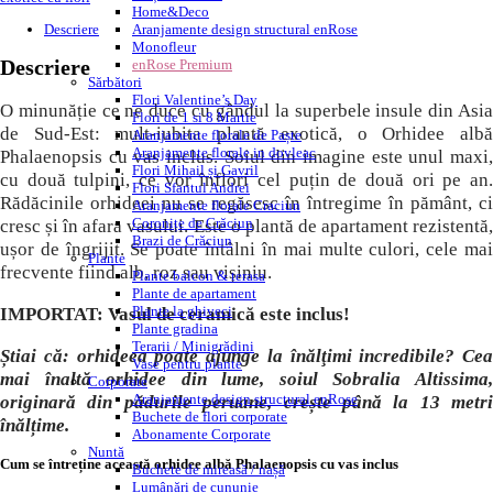
Home&Deco
Descriere
Aranjamente design structural enRose
Monofleur
Descriere
enRose Premium
Sărbători
Flori Valentine’s Day
O minunăție ce ne duce cu gândul la superbele insule din Asia
Flori de 1 si 8 Martie
de Sud-Est: mult-iubita plantă exotică, o Orhidee albă
Aranjamente florale de Paște
Aranjamente florale in dovleac
Phalaenopsis cu vas inclus. Soiul din imagine este unul maxi,
Flori Mihail și Gavril
cu două tulpini, ce vor înflori cel puțin de două ori pe an.
Flori Sfantul Andrei
Rădăcinile orhideei nu se regăsesc în întregime în pământ, ci
Aranjamente florale Craciun
Coronițe de Crăciun
cresc și în afara vasului. Este o plantă de apartament rezistentă,
Brazi de Crăciun
ușor de îngrijit. Se poate întâlni în mai multe culori, cele mai
Plante
frecvente fiind alb, roz sau vișiniu.
Plante balcon & terasa
Plante de apartament
Plante la ghiveci
IMPORTAT: Vasul de ceramică este inclus!
Plante gradina
Terarii / Minigrădini
Știai că: orhideea poate ajunge la înălţimi incredibile? Cea
Vase pentru plante
mai înaltă orhidee din lume, soiul Sobralia Altissima,
Corporate
Aranjamente design structural enRose
originară din pădurile peruane, crește până la 13 metri
Buchete de flori corporate
înălțime.
Abonamente Corporate
Nuntă
Cum se întreține această orhidee albă Phalaenopsis cu vas inclus
Buchete de mireasă / nașă
Lumânări de cununie