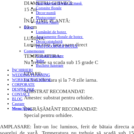
DIAMETRU GHIVECI:
Aranjamente florale de masă
Coronite florale
15 cm
Decor nuntă
Photocorner
ÎNĂLȚIME PLANTĂ:
Pachete Nunți
80 cm
Botez
Lumânări de botez
Aranjamente florale de botez
LUMINA:
Decor cristelniță
Lumina zilei, fara soare direct
PHOTOCORNER BOTEZ
Comemorare
TEMPERATURA:
Coroane funerare
Jerbe
Nu trebuie sa scada sub 15 grade C
Buchete funerare
ÎNCHIRIERI
UDARE:
WEDDING PLANNING
La 5-6 zile vara și la 7-9 zile iarna.
WORKSHOPS ENROSE
CORPORATE
DESPRE NOI
SUBSTRAT RECOMANDAT:
CONTACT
Amestec substrat pentru orhidee.
BLOG
Cautare
ÎNGRĂȘĂMÂNT RECOMANDAT:
Menu
Menu
Special pentru orhidee.
AMPLASARE: Într-un loc luminos, ferit de bătaia directa a
soarelui de varĂ. Temperatura nu trebuie să scadă sub 15