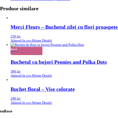
Produse similare
Merci Fleurs – Buchetul zilei cu flori proaspete
250
lei
Adaugă în coș
Afișare Detalii
Best
Buchetul cu bujori Peonies and Polka Dots
390
lei
Adaugă în coș
Afișare Detalii
Buchet floral – Vise colorate
290
lei
Adaugă în coș
Afișare Detalii
enRose