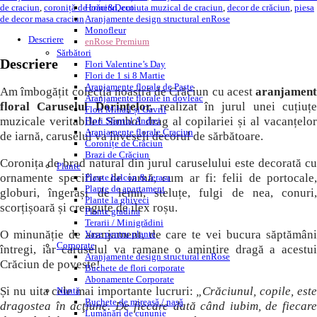
de craciun
,
coroniță de crăciun
,
cutiuta muzical de craciun
,
decor de crăciun
,
piesa
Home&Deco
de decor masa craciun
Aranjamente design structural enRose
Monofleur
Descriere
enRose Premium
Sărbători
Descriere
Flori Valentine’s Day
Flori de 1 si 8 Martie
Aranjamente florale de Paște
Am îmbogățit colecția noastră de Crăciun cu acest
aranjament
Aranjamente florale in dovleac
floral Caruselul Dorințelor,
realizat în jurul unei cuțiuț
Flori Mihail și Gavril
muzicale veritabile! Simbol drag al copilariei și al vacanțelor
Flori Sfantul Andrei
Aranjamente florale Craciun
de iarnă, caruselul va înveseli decorul de sărbătoare.
Coronițe de Crăciun
Brazi de Crăciun
Coronița de brad natural din jurul caruselului este decorată cu
Plante
ornamente specifice de iarnă, cum ar fi: felii de portocale,
Plante balcon & terasa
Plante de apartament
globuri, îngerași de lemn, steluțe, fulgi de nea, conuri,
Plante la ghiveci
scorțișoară și crenguțe de ilex roșu.
Plante gradina
Terarii / Minigrădini
O minunăție de aranjament, de care te vei bucura săptămâni
Vase pentru plante
Corporate
întregi, iar caruselul va ramane o amintire dragă a acestui
Aranjamente design structural enRose
Crăciun de poveste!
Buchete de flori corporate
Abonamente Corporate
Și nu uita cele mai importante lucruri:
„Crăciunul, copile, est
Nuntă
Buchete de mireasă / nașă
dragostea în acţiune. De fiecare dată când iubim, de fiecare
Lumânări de cununie