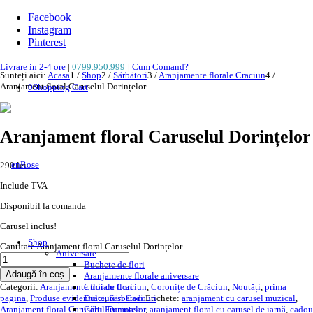
Facebook
Instagram
Pinterest
Livrare in 2-4 ore
|
0799.950.999
|
Cum Comand?
Sunteți aici:
Acasa
1
/
Shop
2
/
Sărbători
3
/
Aranjamente florale Craciun
4
/
Aranjament floral Caruselul Dorințelor
0
Shopping Cart
Aranjament floral Caruselul Dorințelor
290
lei
Include TVA
Disponibil la comanda
Carusel inclus!
Shop
Cantitate Aranjament floral Caruselul Dorințelor
Aniversare
Buchete de flori
Adaugă în coș
Aranjamente florale aniversare
Categorii:
Aranjamente florale Craciun
,
Coronițe de Crăciun
,
Noutăți
,
prima
Cutii cu flori
pagina
,
Produse evidentiate
,
Sărbători
Etichete:
aranjament cu carusel muzical
,
Dulciuri și Cadouri
Aranjament floral Caruselul Dorințelor
,
aranjament floral cu carusel de iarnă
,
cadou
Cărți Frumoase