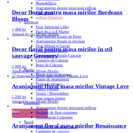
Home&Deco
Aranjamente design structural enRose
Decor floral pentru masa mirilor Bordeaux
Monofleur
enRose Premium
Bloom
Sărbători
Flori Valentine’s Day
1,400
lei
Flori de 1 si 8 Martie
Adaugă în coș
Afișare Detalii
Aranjamente florale de Paște
Aranjamente florale in dovleac
Flori Mihail și Gavril
Decor floral pentru masa mirilor în stil
Flori Sfantul Andrei
sauvage Greenery
Aranjamente florale Craciun
Coronițe de Crăciun
Brazi de Crăciun
2,000
lei
Plante
Adaugă în coș
Afișare Detalii
Plante balcon & terasa
Plante de apartament
Plante la ghiveci
Aranjament floral masa mirilor Vintage Love
Plante gradina
Terarii / Minigrădini
1,200
lei
Vase pentru plante
Adaugă în coș
Afișare Detalii
Corporate
Aranjamente design structural enRose
Best
Buchete de flori corporate
Abonamente Corporate
Nuntă
Aranjament floral masa mirilor Renaissance
Buchete de mireasă / nașă
Lumânări de cununie