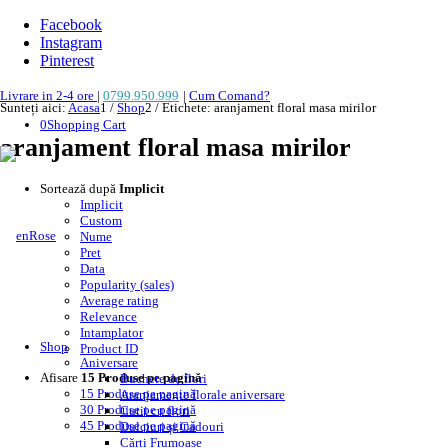
Facebook
Instagram
Pinterest
Livrare in 2-4 ore
|
0799.950.999
|
Cum Comand?
Sunteți aici:
Acasa
1
/
Shop
2
/
Etichete: aranjament floral masa mirilor
0
Shopping Cart
aranjament floral masa mirilor
Sortează după
Implicit
Implicit
Custom
Nume
Pret
Data
Popularity (sales)
Average rating
Relevance
Intamplator
Shop
Product ID
Aniversare
Afisare
15 Produse pe pagină
Buchete de flori
15 Produse pe pagină
Aranjamente florale aniversare
30 Produse pe pagină
Cutii cu flori
45 Produse pe pagină
Dulciuri și Cadouri
Cărți Frumoase