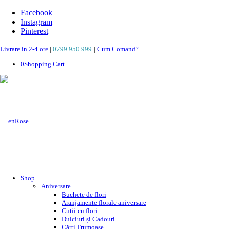
Facebook
Instagram
Pinterest
Livrare in 2-4 ore
|
0799.950.999
|
Cum Comand?
0
Shopping Cart
Shop
Aniversare
Buchete de flori
Aranjamente florale aniversare
Cutii cu flori
Dulciuri și Cadouri
Cărți Frumoase