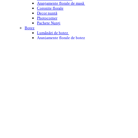
Aranjamente florale de masă
Coronite florale
Decor nuntă
Photocorner
Pachete Nunți
Botez
Lumânări de botez
Aranjamente florale de botez
Decor cristelniță
PHOTOCORNER BOTEZ
Comemorare
Coroane funerare
Jerbe
Buchete funerare
ÎNCHIRIERI
WEDDING PLANNING
WORKSHOPS ENROSE
CORPORATE
DESPRE NOI
CONTACT
BLOG
Cautare
Menu
Menu