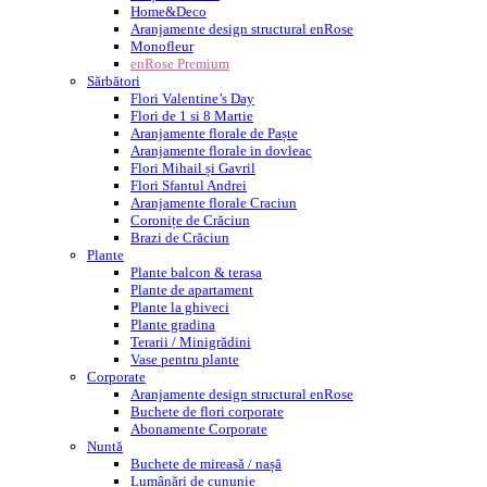
Home&Deco
Aranjamente design structural enRose
Monofleur
enRose Premium
Sărbători
Flori Valentine’s Day
Flori de 1 si 8 Martie
Aranjamente florale de Paște
Aranjamente florale in dovleac
Flori Mihail și Gavril
Flori Sfantul Andrei
Aranjamente florale Craciun
Coronițe de Crăciun
Brazi de Crăciun
Plante
Plante balcon & terasa
Plante de apartament
Plante la ghiveci
Plante gradina
Terarii / Minigrădini
Vase pentru plante
Corporate
Aranjamente design structural enRose
Buchete de flori corporate
Abonamente Corporate
Nuntă
Buchete de mireasă / nașă
Lumânări de cununie