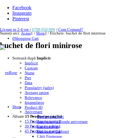
Facebook
Instagram
Pinterest
Livrare in 2-4 ore
|
0799.950.999
|
Cum Comand?
Sunteți aici:
Acasa
1
/
Shop
2
/
Etichete: buchet de flori minirose
0
Shopping Cart
buchet de flori minirose
Sortează după
Implicit
Implicit
Custom
Nume
Pret
Data
Popularity (sales)
Average rating
Relevance
Intamplator
Shop
Product ID
Aniversare
Afisare
15 Produse pe pagină
Buchete de flori
15 Produse pe pagină
Aranjamente florale aniversare
30 Produse pe pagină
Cutii cu flori
45 Produse pe pagină
Dulciuri și Cadouri
Cărți Frumoase