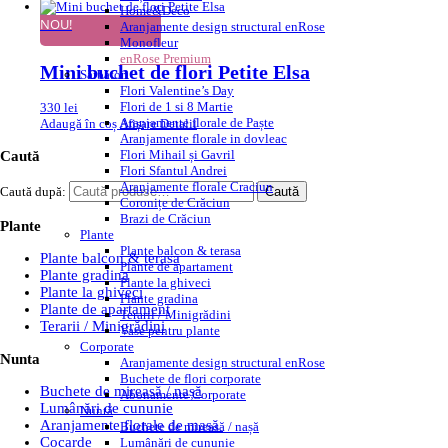
Home&Deco
NOU!
Aranjamente design structural enRose
Monofleur
enRose Premium
Mini buchet de flori Petite Elsa
Sărbători
Flori Valentine’s Day
Flori de 1 si 8 Martie
330
lei
Aranjamente florale de Paște
Adaugă în coș
Afișare Detalii
Aranjamente florale in dovleac
Flori Mihail și Gavril
Caută
Flori Sfantul Andrei
Aranjamente florale Craciun
Caută după:
Caută
Coronițe de Crăciun
Brazi de Crăciun
Plante
Plante
Plante balcon & terasa
Plante balcon & terasa
Plante de apartament
Plante gradina
Plante la ghiveci
Plante la ghiveci
Plante gradina
Plante de apartament
Terarii / Minigrădini
Terarii / Minigrădini
Vase pentru plante
Corporate
Nunta
Aranjamente design structural enRose
Buchete de flori corporate
Buchete de mireasă / nașă
Abonamente Corporate
Lumânări de cununie
Nuntă
Aranjamente florale de masă
Buchete de mireasă / nașă
Cocarde
Lumânări de cununie