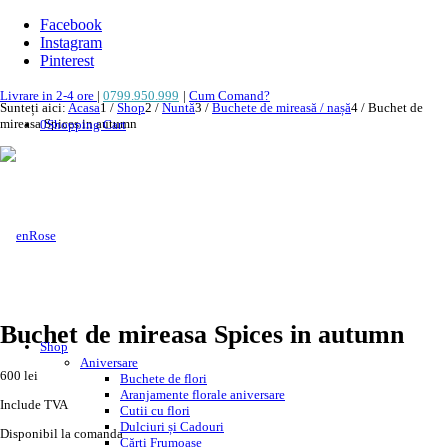
Facebook
Instagram
Pinterest
Livrare in 2-4 ore
|
0799.950.999
|
Cum Comand?
Sunteți aici:
Acasa
1
/
Shop
2
/
Nuntă
3
/
Buchete de mireasă / nașă
4
/
Buchet de
mireasa Spices in autumn
0
Shopping Cart
NOU!
Buchet de mireasa Spices in autumn
Shop
Aniversare
600
lei
Buchete de flori
Aranjamente florale aniversare
Include TVA
Cutii cu flori
Dulciuri și Cadouri
Disponibil la comanda
Cărți Frumoase