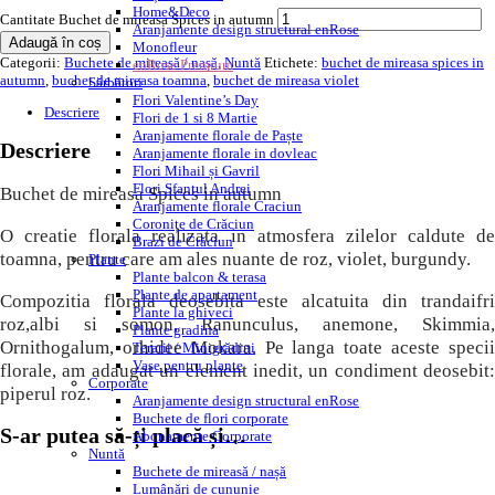
Home&Deco
Cantitate Buchet de mireasa Spices in autumn
Aranjamente design structural enRose
Adaugă în coș
Monofleur
Categorii:
Buchete de mireasă / nașă
,
Nuntă
Etichete:
buchet de mireasa spices in
enRose Premium
autumn
,
buchet de mireasa toamna
,
buchet de mireasa violet
Sărbători
Flori Valentine’s Day
Descriere
Flori de 1 si 8 Martie
Aranjamente florale de Paște
Descriere
Aranjamente florale in dovleac
Flori Mihail și Gavril
Flori Sfantul Andrei
Buchet de mireasa Spices in autumn
Aranjamente florale Craciun
Coronițe de Crăciun
O creatie florala realizata in atmosfera zilelor caldute de
Brazi de Crăciun
toamna, pentru care am ales nuante de roz, violet, burgundy.
Plante
Plante balcon & terasa
Plante de apartament
Compozitia florala deosebita este alcatuita din trandaifri
Plante la ghiveci
roz,albi si somon, Ranunculus, anemone, Skimmia,
Plante gradina
Ornithogalum, orhidee Mokara. Pe langa toate aceste specii
Terarii / Minigrădini
Vase pentru plante
florale, am adaugat un element inedit, un condiment deosebit:
Corporate
piperul roz.
Aranjamente design structural enRose
Buchete de flori corporate
S-ar putea să-ți placă și…
Abonamente Corporate
Nuntă
Buchete de mireasă / nașă
Lumânări de cununie