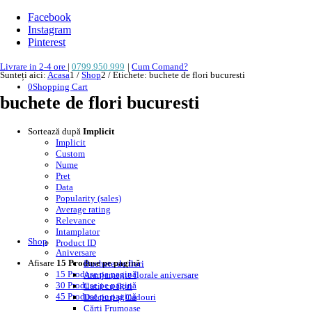
Facebook
Instagram
Pinterest
Livrare in 2-4 ore
|
0799.950.999
|
Cum Comand?
Sunteți aici:
Acasa
1
/
Shop
2
/
Etichete: buchete de flori bucuresti
0
Shopping Cart
buchete de flori bucuresti
Sortează după
Implicit
Implicit
Custom
Nume
Pret
Data
Popularity (sales)
Average rating
Relevance
Intamplator
Shop
Product ID
Aniversare
Afisare
15 Produse pe pagină
Buchete de flori
15 Produse pe pagină
Aranjamente florale aniversare
30 Produse pe pagină
Cutii cu flori
45 Produse pe pagină
Dulciuri și Cadouri
Cărți Frumoase