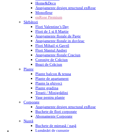
Home&Deco
Aranjamente design structural enRose
Monofleur
enRose Premium
Sărbători
Flori Valentine’s Day
Flori de 1 si 8 Martie
Aranjamente florale de Paște
Aranjamente florale in dovleac
Flori Mihail și Gavril
Flori Sfantul Andrei
Aranjamente florale Craciun
Coronițe de Crăciun
Brazi de Crăciun
Plante
Plante balcon & terasa
Plante de apartament
Plante la ghiveci
Plante gradina
Terarii / Minigrădini
Vase pentru plante
Corporate
Aranjamente design structural enRose
Buchete de flori corporate
Abonamente Corporate
Nuntă
Buchete de mireasă / nașă
Lumânări de cununie