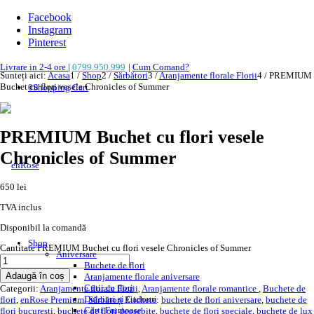
Facebook
Instagram
Pinterest
Livrare in 2-4 ore
|
0799.950.999
|
Cum Comand?
Sunteți aici:
Acasa
1
/
Shop
2
/
Sărbători
3
/
Aranjamente florale Florii
4
/
PREMIUM
Buchet cu flori vesele Chronicles of Summer
0
Shopping Cart
PREMIUM Buchet cu flori vesele
Chronicles of Summer
650
lei
TVA inclus
Disponibil la comandă
Shop
Cantitate PREMIUM Buchet cu flori vesele Chronicles of Summer
Aniversare
Buchete de flori
Adaugă în coș
Aranjamente florale aniversare
Cutii cu flori
Categorii:
Aranjamente florale Florii
,
Aranjamente florale romantice
,
Buchete de
Dulciuri și Cadouri
flori
,
enRose Premium
,
Sărbători
Etichete:
buchete de flori aniversare
,
buchete de
Cărți Frumoase
flori bucuresti
,
buchete de flori deosebite
,
buchete de flori speciale
,
buchete de lux