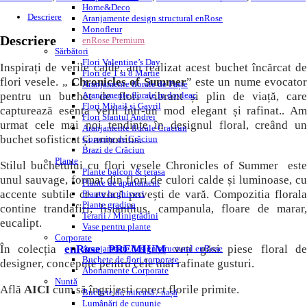
Home&Deco
Descriere
Aranjamente design structural enRose
Monofleur
Descriere
enRose Premium
Sărbători
Flori Valentine’s Day
Inspirați de verile calde, am realizat acest buchet încărcat de
Flori de 1 si 8 Martie
flori vesele. „
Chronicles of Summer
” este un nume evocato
Aranjamente florale de Paște
pentru un buchet de flori vibrant și plin de viață, care
Aranjamente florale in dovleac
Flori Mihail și Gavril
capturează esența verii într-un mod elegant și rafinat.. Am
Flori Sfantul Andrei
urmat cele mai noi tendințe în designul floral, creând un
Aranjamente florale Craciun
buchet sofisticat și armonios.
Coronițe de Crăciun
Brazi de Crăciun
Plante
Stilul buchetului cu flori vesele Chronicles of Summer este
Plante balcon & terasa
unul sauvage, format din flori de culori calde și luminoase, cu
Plante de apartament
accente subtile ce evocă povești de vară. Compozitia florala
Plante la ghiveci
Plante gradina
contine trandafiri, lisianthus, campanula, floare de marar,
Terarii / Minigrădini
eucalipt.
Vase pentru plante
Corporate
În colecția
enRose PREMIUM
veți găsi piese floral de
Aranjamente design structural enRose
Buchete de flori corporate
designer, concepute pentru cele mai rafinate gusturi.
Abonamente Corporate
Nuntă
Află
AICI
cum să îngrijești corect florile primite.
Buchete de mireasă / nașă
Lumânări de cununie