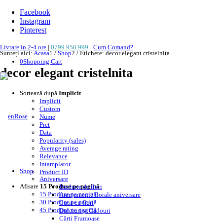
Facebook
Instagram
Pinterest
Livrare in 2-4 ore
|
0799.950.999
|
Cum Comand?
Sunteți aici:
Acasa
1
/
Shop
2
/
Etichete: decor elegant cristelnita
0
Shopping Cart
decor elegant cristelnita
Sortează după
Implicit
Implicit
Custom
Nume
Pret
Data
Popularity (sales)
Average rating
Relevance
Intamplator
Shop
Product ID
Aniversare
Afisare
15 Produse pe pagină
Buchete de flori
15 Produse pe pagină
Aranjamente florale aniversare
30 Produse pe pagină
Cutii cu flori
45 Produse pe pagină
Dulciuri și Cadouri
Cărți Frumoase