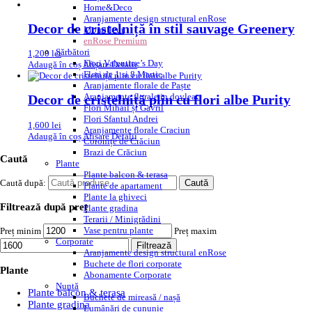
Home&Deco
Aranjamente design structural enRose
Decor de cristelniță în stil sauvage Greenery
Monofleur
enRose Premium
Sărbători
1,200
lei
Flori Valentine’s Day
Adaugă în coș
Afișare Detalii
Flori de 1 si 8 Martie
Aranjamente florale de Paște
Aranjamente florale in dovleac
Decor de cristelniță plin cu flori albe Purity
Flori Mihail și Gavril
Flori Sfantul Andrei
1,600
lei
Aranjamente florale Craciun
Adaugă în coș
Afișare Detalii
Coronițe de Crăciun
Brazi de Crăciun
Caută
Plante
Plante balcon & terasa
Caută după:
Caută
Plante de apartament
Plante la ghiveci
Filtrează după preț
Plante gradina
Terarii / Minigrădini
Vase pentru plante
Preț minim
Preț maxim
Corporate
Filtrează
Aranjamente design structural enRose
Buchete de flori corporate
Plante
Abonamente Corporate
Nuntă
Plante balcon & terasa
Buchete de mireasă / nașă
Plante gradina
Lumânări de cununie