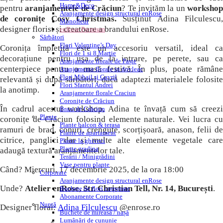
Home&Deco
pentru
aranjamentele de Crăciun
? Te invităm la un
workshop
Aranjamente design structural enRose
de coronițe Cosy Christmas.
Susținut Adina Filculescu
Monofleur
designer florist și creatoare a brandului enRose.
enRose Premium
Sărbători
Flori Valentine’s Day
Coronița împletită este un accesoriu versatil, ideal ca
Flori de 1 si 8 Martie
decorațiune pentru ușa de la intrare, pe perete, sau ca
Aranjamente florale de Paște
centerpiece pentru o masă festivă. În plus, poate rămâne
Aranjamente florale in dovleac
Flori Mihail și Gavril
relevantă și după sărbători, dacă adaptezi materialele folosite
Flori Sfantul Andrei
la anotimp.
Aranjamente florale Craciun
Coronițe de Crăciun
În cadrul acestui workshop, Adina te învață cum să creezi
Brazi de Crăciun
Plante
coronițe de Crăciun folosind elemente naturale. Vei lucra cu
Plante balcon & terasa
ramuri de brad, conuri, crenguțe, scorțișoară, anason, felii de
Plante de apartament
citrice, panglici dar și multe alte elemente vegetale care
Plante la ghiveci
Plante gradina
adaugă textură aranjamentelor tale.
Terarii / Minigrădini
Vase pentru plante
Când? Miercuri, 17 decembrie 2025, de la ora 18:00
Corporate
Aranjamente design structural enRose
Unde?
Atelier enRose, Str. Christian Tell, Nr. 14, București
.
Buchete de flori corporate
Abonamente Corporate
Nuntă
Designer floral:
Adina Filculescu
@enrose.ro
Buchete de mireasă / nașă
Lumânări de cununie