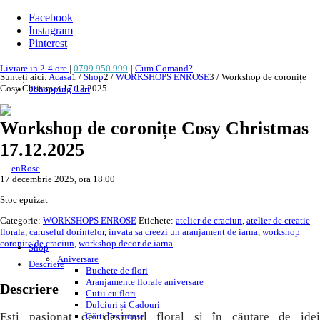
Facebook
Instagram
Pinterest
Livrare in 2-4 ore
|
0799.950.999
|
Cum Comand?
Sunteți aici:
Acasa
1
/
Shop
2
/
WORKSHOPS ENROSE
3
/
Workshop de coronițe
Cosy Christmas 17.12.2025
0
Shopping Cart
Workshop de coronițe Cosy Christmas
17.12.2025
17 decembrie 2025, ora 18.00
Stoc epuizat
Categorie:
WORKSHOPS ENROSE
Etichete:
atelier de craciun
,
atelier de creatie
florala
,
caruselul dorintelor
,
invata sa creezi un aranjament de iarna
,
workshop
coronite de craciun
,
workshop decor de iarna
Shop
Aniversare
Descriere
Buchete de flori
Aranjamente florale aniversare
Descriere
Cutii cu flori
Dulciuri și Cadouri
Ești pasionat de designul floral și în căutare de idei
Cărți Frumoase