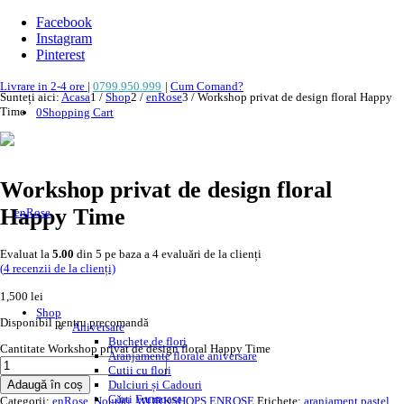
Facebook
Instagram
Pinterest
Livrare in 2-4 ore
|
0799.950.999
|
Cum Comand?
Sunteți aici:
Acasa
1
/
Shop
2
/
enRose
3
/
Workshop privat de design floral Happy
Time
0
Shopping Cart
Best
Workshop privat de design floral
Happy Time
Evaluat la
5.00
din 5 pe baza a
4
evaluări de la clienți
(
4
recenzii de la clienți)
1,500
lei
Shop
Disponibil pentru precomandă
Aniversare
Buchete de flori
Cantitate Workshop privat de design floral Happy Time
Aranjamente florale aniversare
Cutii cu flori
Adaugă în coș
Dulciuri și Cadouri
Cărți Frumoase
Categorii:
enRose
,
Noutăți
,
WORKSHOPS ENROSE
Etichete:
aranjament pastel
,