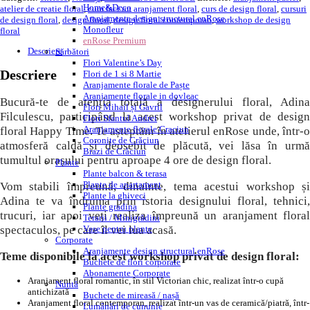
Home&Deco
atelier de creatie floral
,
cum faci un aranjament floral
,
curs de design floral
,
cursuri
Aranjamente design structural enRose
de design floral
,
design floral
,
design floral contemporan
,
workshop de design
Monofleur
floral
enRose Premium
Descriere
Sărbători
Flori Valentine’s Day
Descriere
Flori de 1 si 8 Martie
Aranjamente florale de Paște
Aranjamente florale in dovleac
Bucură-te de atenția totală a designerului floral, Adina
Flori Mihail și Gavril
Filculescu, participând la acest workshop privat de design
Flori Sfantul Andrei
Aranjamente florale Craciun
floral Happy Time. Te așteptăm în atelierul enRose unde, într-o
Coronițe de Crăciun
atmosferă caldă și deosebit de plăcută, vei lăsa în urmă
Brazi de Crăciun
tumultul orașului pentru aproape 4 ore de design floral.
Plante
Plante balcon & terasa
Plante de apartament
Vom stabili împreună, dinainte, tema acestui workshop și
Plante la ghiveci
Adina te va îndruma prin istoria designului floral, tehnici,
Plante gradina
trucuri, iar apoi veți realiza împreună un aranjament floral
Terarii / Minigrădini
spectaculos, pe care îl vei lua acasă.
Vase pentru plante
Corporate
Aranjamente design structural enRose
Teme disponibile la acest workshop privat de design floral:
Buchete de flori corporate
Abonamente Corporate
Aranjament floral romantic, în stil Victorian chic, realizat într-o cupă
Nuntă
antichizată
Buchete de mireasă / nașă
Aranjament floral contemporan, realizat într-un vas de ceramică/piatră, într-
Lumânări de cununie