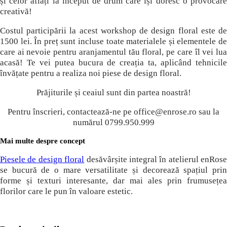
și celor aflați la început de drum care își doresc o provocare
creativă!
Costul participării la acest workshop de design floral este de
1500 lei. În preț sunt incluse toate materialele și elementele de
care ai nevoie pentru aranjamentul tău floral, pe care îl vei lua
acasă! Te vei putea bucura de creația ta, aplicând tehnicile
învățate pentru a realiza noi piese de design floral.
Prăjiturile și ceaiul sunt din partea noastră!
Pentru înscrieri, contactează-ne pe office@enrose.ro sau la
numărul 0799.950.999
Mai multe despre concept
Piesele de design floral
desăvârșite integral în atelierul enRose
se bucură de o mare versatilitate și decorează spațiul prin
forme și texturi interesante, dar mai ales prin frumusețea
florilor care le pun în valoare estetic.