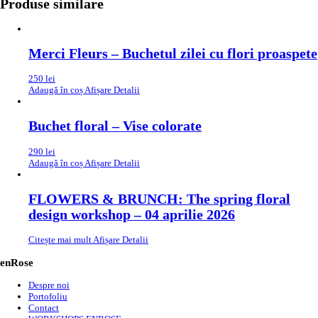
Produse similare
Merci Fleurs – Buchetul zilei cu flori proaspete
250
lei
Adaugă în coș
Afișare Detalii
Buchet floral – Vise colorate
290
lei
Adaugă în coș
Afișare Detalii
FLOWERS & BRUNCH: The spring floral
design workshop – 04 aprilie 2026
Citește mai mult
Afișare Detalii
enRose
Despre noi
Portofoliu
Contact