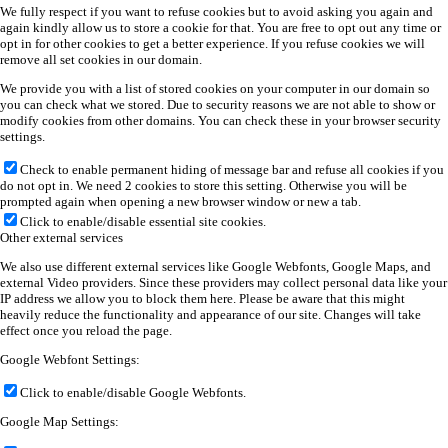
We fully respect if you want to refuse cookies but to avoid asking you again and
again kindly allow us to store a cookie for that. You are free to opt out any time or
opt in for other cookies to get a better experience. If you refuse cookies we will
remove all set cookies in our domain.
We provide you with a list of stored cookies on your computer in our domain so
you can check what we stored. Due to security reasons we are not able to show or
modify cookies from other domains. You can check these in your browser security
settings.
Check to enable permanent hiding of message bar and refuse all cookies if you
do not opt in. We need 2 cookies to store this setting. Otherwise you will be
prompted again when opening a new browser window or new a tab.
Click to enable/disable essential site cookies.
Other external services
We also use different external services like Google Webfonts, Google Maps, and
external Video providers. Since these providers may collect personal data like your
IP address we allow you to block them here. Please be aware that this might
heavily reduce the functionality and appearance of our site. Changes will take
effect once you reload the page.
Google Webfont Settings:
Click to enable/disable Google Webfonts.
Google Map Settings: