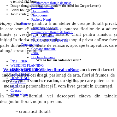
o tehnică fără burete
Aranjamente florale de masă
Design floral structural post-modern (în stilul lui Gregor Lersch)
Coronite florale
Bridal bouquet
Decor nuntă
Table centerpiece
Photocorner
Pachete Nunți
Happy Time
este gândit a fi un atelier de creație florală privat,
Botez
Lumânări de botez
în care vom celebra frumosul și puterea florilor de a aduce
Aranjamente florale de botez
liniște și veselie în viețile noastre. Croit pentru amatori și
Decor cristelniță
inițiați în floristică, deopotrivă, workshopul privat enRose face
PHOTOCORNER BOTEZ
Comemorare
parte din acele momente de relaxare, aproape terapeutice, care
Coroane funerare
alungă stresul cotidian.
Jerbe
Buchete funerare
Vrei să faci un cadou deosebit?
ÎNCHIRIERI
WEDDING PLANNING
Workshop-urile de design floral enRose
au devenit daruri
WORKSHOPS ENROSE
CORPORATE
inedite pentru cei dragi,
pasionați de artă, flori și frumos, de
DESPRE NOI
aceea avem un
voucher cadou, cu sigiliu,
pe care putem scrie
CONTACT
mesajul tău personalizat și îl vom livra gratuit în București.
BLOG
Cautare
Menu
Menu
În cadrul atelierului, vei descoperi câteva din tainele
designului floral, noțiuni precum:
– cromatică florală