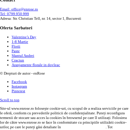
Email: office@enrose.ro
Tel: 0799.950.999
Adresa: Str. Christian Tell, nr. 14, sector 1, Bucuresti
Oferta Sarbatori
Valentine’s Day
1-8 Martie
Florii
Paste
Sfantul Andrei
Craciun
Aranjamente florale in dovleac
© Drepturi de autor - enRose
Facebook
Instagram
Pinterest
Scroll to top
Site-ul www.enrose.ro folosește cookie-uri, cu scopul de a realiza serviciile pe care
le oferă, conform cu prevederile politicii de confidențialitate. Puteți reconfigura
termenii de stocare sau acces la cookies în browserul pe care îl utilizați. Folosirea
lor de către www.enrose.ro se face în conformitate cu principiile utilizării cookie-
urilor, pe care le puteți găsi detaliate în
politica de confidențialitate
. Tot
AICI