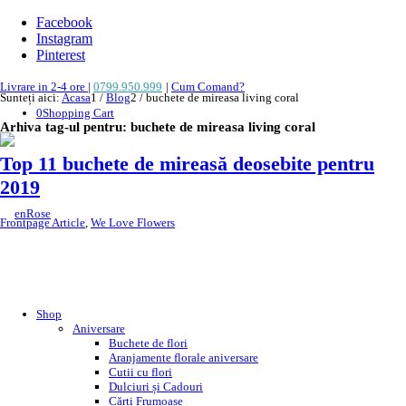
Facebook
Instagram
Pinterest
Livrare in 2-4 ore
|
0799.950.999
|
Cum Comand?
Sunteți aici:
Acasa
1
/
Blog
2
/
buchete de mireasa living coral
0
Shopping Cart
Arhiva tag-ul pentru:
buchete de mireasa living coral
Top 11 buchete de mireasă deosebite pentru
2019
Frontpage Article
,
We Love Flowers
Cu o primăvară care ne bate la ușă, pregătirile pentru sezonul
de nunți 2019 sunt în toi, iar noi ne dorim să fim alături de cele
care își doresc buchete de mireasă deosebite.
Shop
Aniversare
A venit momentul să facem recapitularea celor mai frumoase
Buchete de flori
Aranjamente florale aniversare
buchete de mireasă pentru nunțile ce vor avea loc în
Cutii cu flori
următoarele luni.
Coraiul – Living Coral
, decretat
culoare
Dulciuri și Cadouri
anului de către Pantone
, este o tendință încântătoare pentru
Cărți Frumoase