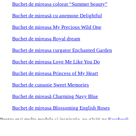
https://www.enrose.ro/wp-content/uploads/2018/10/buchet-de-mireasa-cu-
anemone-2.jpg
579
869
adina.torje
https://www.enrose.ro/wp-
content/uploads/2014/12/logo-final.png
adina.torje
2019-02-01 14:41:31
2019-02-
01 14:49:40
Top 11 buchete de mireasă deosebite pentru 2019
enRose
Despre noi
Portofoliu
Contact
WORKSHOPS ENROSE
Cumparaturi Online
Cum comand?
Beneficii
Modalitati de plata
Politica de retur
Termeni si conditii
Politică de Confidențialitate
Protectia Consumatorului
Platforma Sol
ANPC