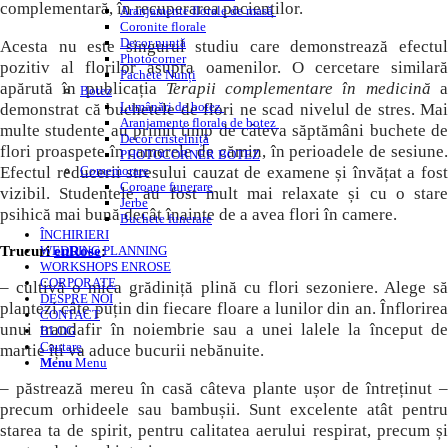
complementară, în recuperarea pacienților.
Aranjamente florale de masă
Coronite florale
Decor nuntă
Acesta nu este singurul studiu care demonstrează efectul
Photocorner
pozitiv al florilor asupra oamenilor. O cercetare similară
Pachete Nunți
apărută în publicația
Terapii complementare în medicină
Botez
Lumânări de botez
demonstrat că buchetele de flori ne scad nivelul de stres. Mai
Aranjamente florale de botez
multe studente au primit timp de câteva săptămâni buchete de
Decor cristelniță
flori proaspete în camerele de cămin, în perioadele de sesiune.
PHOTOCORNER BOTEZ
Efectul reducerii stresului cauzat de examene și învățat a fost
Comemorare
Coroane funerare
vizibil. Studentele au fost mult mai relaxate și cu o stare
Jerbe
psihică mai bună decât înainte de a avea flori în camere.
Buchete funerare
ÎNCHIRIERI
Trucuri
enRose
:
WEDDING PLANNING
WORKSHOPS ENROSE
CORPORATE
– cultivă o mica grădiniță plină cu flori sezoniere. Alege să
DESPRE NOI
plantezi câte puțin din fiecare floare a lunilor din an. Înflorirea
CONTACT
unui trandafir în noiembrie sau a unei lalele la început de
BLOG
Cautare
martie îți va aduce bucurii nebănuite.
Menu
Menu
– păstrează mereu în casă câteva plante ușor de întreținut –
precum orhideele sau bambușii. Sunt excelente atât pentru
starea ta de spirit, pentru calitatea aerului respirat, precum și