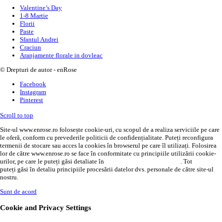
Valentine’s Day
1-8 Martie
Florii
Paste
Sfantul Andrei
Craciun
Aranjamente florale in dovleac
© Drepturi de autor - enRose
Facebook
Instagram
Pinterest
Scroll to top
Site-ul www.enrose.ro folosește cookie-uri, cu scopul de a realiza serviciile pe care
le oferă, conform cu prevederile politicii de confidențialitate. Puteți reconfigura
termenii de stocare sau acces la cookies în browserul pe care îl utilizați. Folosirea
lor de către www.enrose.ro se face în conformitate cu principiile utilizării cookie-
urilor, pe care le puteți găsi detaliate în
politica de confidențialitate
. Tot
AICI
puteți găsi în detaliu principiile procesării datelor dvs. personale de către site-ul
nostru.
Sunt de acord
Cookie and Privacy Settings