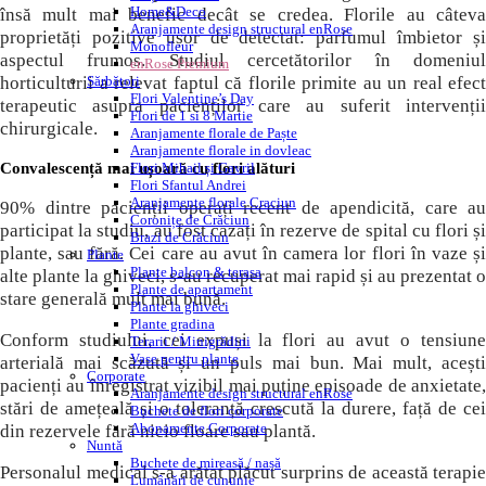
Home&Deco
însă mult mai benefic decât se credea. Florile au câteva
Aranjamente design structural enRose
proprietăți pozitive ușor de detectat: parfumul îmbietor și
Monofleur
aspectul frumos. Studiul cercetătorilor în domeniul
enRose Premium
horticulturii a relevat faptul că florile primite au un real efect
Sărbători
Flori Valentine’s Day
terapeutic asupra pacienților care au suferit intervenții
Flori de 1 si 8 Martie
chirurgicale.
Aranjamente florale de Paște
Aranjamente florale in dovleac
Convalescență mai ușoară cu flori alături
Flori Mihail și Gavril
Flori Sfantul Andrei
Aranjamente florale Craciun
90% dintre pacienții operați recent de apendicită, care au
Coronițe de Crăciun
participat la studiu, au fost cazați în rezerve de spital cu flori și
Brazi de Crăciun
plante, sau fără. Cei care au avut în camera lor flori în vaze și
Plante
Plante balcon & terasa
alte plante la ghiveci, s-au recuperat mai rapid și au prezentat o
Plante de apartament
stare generală mult mai bună.
Plante la ghiveci
Plante gradina
Conform studiului, cei expuși la flori au avut o tensiune
Terarii / Minigrădini
Vase pentru plante
arterială mai scăzută și un puls mai bun. Mai mult, acești
Corporate
pacienți au înregistrat vizibil mai puține episoade de anxietate,
Aranjamente design structural enRose
stări de amețeală și o toleranță crescută la durere, față de cei
Buchete de flori corporate
Abonamente Corporate
din rezervele fără nicio floare sau plantă.
Nuntă
Buchete de mireasă / nașă
Personalul medical s-a arătat plăcut surprins de această terapie
Lumânări de cununie