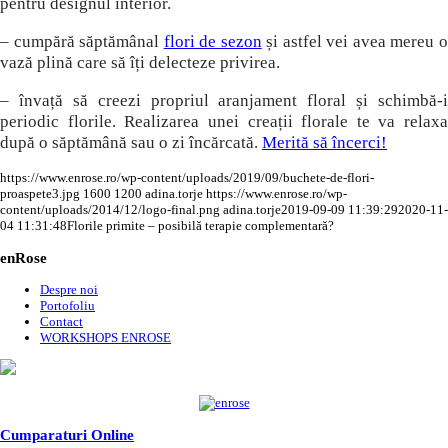
pentru designul interior.
– cumpără săptămânal
flori de sezon
și astfel vei avea mereu 
vază plină care să îți delecteze privirea.
– învață să creezi propriul aranjament floral și schimbă-i
periodic florile. Realizarea unei creații florale te va relaxa
după o săptămână sau o zi încărcată.
Merită să încerci!
https://www.enrose.ro/wp-content/uploads/2019/09/buchete-de-flori-
proaspete3.jpg
1600
1200
adina.torje
https://www.enrose.ro/wp-
content/uploads/2014/12/logo-final.png
adina.torje
2019-09-09 11:39:29
2020-11-
04 11:31:48
Florile primite – posibilă terapie complementară?
enRose
Despre noi
Portofoliu
Contact
WORKSHOPS ENROSE
Cumparaturi Online