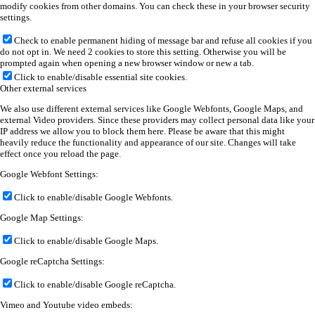
modify cookies from other domains. You can check these in your browser security
settings.
Check to enable permanent hiding of message bar and refuse all cookies if you
do not opt in. We need 2 cookies to store this setting. Otherwise you will be
prompted again when opening a new browser window or new a tab.
Click to enable/disable essential site cookies.
Other external services
We also use different external services like Google Webfonts, Google Maps, and
external Video providers. Since these providers may collect personal data like your
IP address we allow you to block them here. Please be aware that this might
heavily reduce the functionality and appearance of our site. Changes will take
effect once you reload the page.
Google Webfont Settings:
Click to enable/disable Google Webfonts.
Google Map Settings:
Click to enable/disable Google Maps.
Google reCaptcha Settings:
Click to enable/disable Google reCaptcha.
Vimeo and Youtube video embeds: