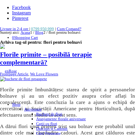
Facebook
Instagram
Pinterest
Livrare in 2-4 ore
|
0799.950.999
|
Cum Comand?
Sunteți aici:
Acasa
1
/
Blog
2
/
flori pentru bolnavi
0
Shopping Cart
Arhiva tag-ul pentru:
flori pentru bolnavi
Florile primite – posibilă terapie
complementară?
Frontpage Article
,
We Love Flowers
Florile primite îmbunătățesc starea de spirit a persoanelor
bolnave și au un efect pozitiv asupra celor aflați în
convalescență. Este concluzia la care a ajuns o echipă de
Shop
cercetători ai Societății Americane pentru Horticultură, după
Aniversare
Buchete de flori
efectuarea unui studiu în acest sens.
Aranjamente florale aniversare
Cutii cu flori
A dărui flori unui prieten trist sau bolnav este probabil unul
Dulciuri și Cadouri
dintre cele mai răspândite cadouri. Acest gest călduros este
Cărți Frumoase