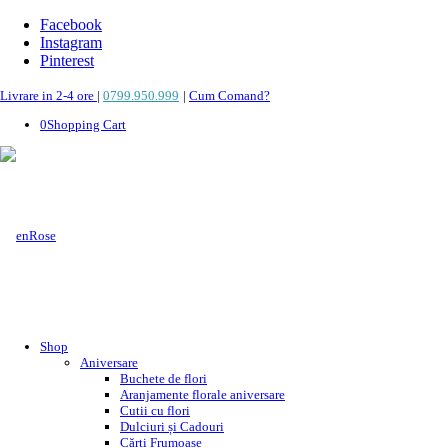
Facebook
Instagram
Pinterest
Livrare in 2-4 ore
|
0799.950.999
|
Cum Comand?
0
Shopping Cart
Shop
Aniversare
Buchete de flori
Aranjamente florale aniversare
Cutii cu flori
Dulciuri și Cadouri
Cărți Frumoase