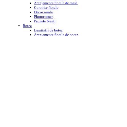
Aranjamente florale de masă
Coronite florale
Decor nuntă
Photocorner
Pachete Nunți
Botez
Lumânări de botez
Aranjamente florale de botez
Decor cristelniță
PHOTOCORNER BOTEZ
Comemorare
Coroane funerare
Jerbe
Buchete funerare
ÎNCHIRIERI
WEDDING PLANNING
WORKSHOPS ENROSE
CORPORATE
DESPRE NOI
CONTACT
BLOG
Cautare
Menu
Menu