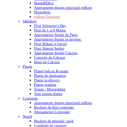
Home&Deco
Aranjamente design structural enRose
Monofleur
enRose Premium
Sărbători
Flori Valentine’s Day
Flori de 1 si 8 Martie
Aranjamente florale de Paște
Aranjamente florale in dovleac
Flori Mihail și Gavril
Flori Sfantul Andrei
Aranjamente florale Craciun
Coronițe de Crăciun
Brazi de Crăciun
Plante
Plante balcon & terasa
Plante de apartament
Plante la ghiveci
Plante gradina
Terarii / Minigrădini
Vase pentru plante
Corporate
Aranjamente design structural enRose
Buchete de flori corporate
Abonamente Corporate
Nuntă
Buchete de mireasă / nașă
Lumânări de cununie