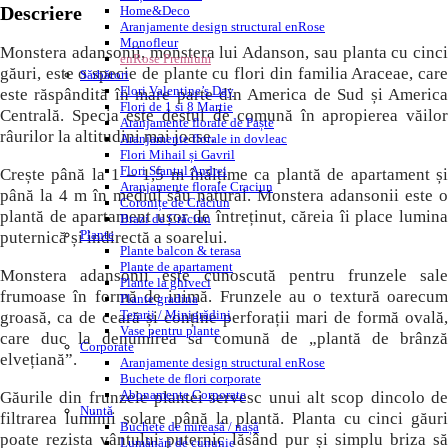
Descriere
Home&Deco
Aranjamente design structural enRose
Monofleur
Monstera adansonii, monstera lui Adanson, sau planta cu cinci
enRose Premium
găuri, este o specie de plante cu flori din familia Araceae, care
Sărbători
Flori Valentine’s Day
este răspândită în mare parte din America de Sud și America
Flori de 1 si 8 Martie
Centrală. Specia este destul de comună în apropierea văilor
Aranjamente florale de Paște
râurilor la altitudini mai joase.
Aranjamente florale in dovleac
Flori Mihail și Gavril
Flori Sfantul Andrei
Crește până la 1 – 1,5 m înălțime ca plantă de apartament și
Aranjamente florale Craciun
până la 4 m în mediul său natural. Monstera adansonii este o
Coronițe de Crăciun
plantă de apartament ușor de întreținut, căreia îi place lumina
Brazi de Crăciun
Plante
puternică și indirectă a soarelui.
Plante balcon & terasa
Plante de apartament
Monstera adansonii este cunoscută pentru frunzele sale
Plante la ghiveci
frumoase în formă de inimă. Frunzele au o textură oarecum
Plante gradina
Terarii / Minigrădini
groasă, ca de ceară și conține perforații mari de formă ovală,
Vase pentru plante
care duc la denumirea sa comună de „plantă de brânză
Corporate
elvețiană”.
Aranjamente design structural enRose
Buchete de flori corporate
Abonamente Corporate
Găurile din frunzele plantei servesc unui alt scop dincolo de
Nuntă
filtrarea luminii solare până la plantă. Planta cu cinci găuri
Buchete de mireasă / nașă
poate rezista vântului puternic lăsând pur și simplu briza să
Lumânări de cununie