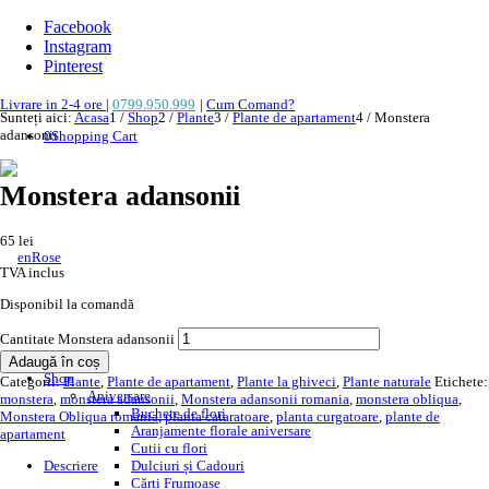
Facebook
Instagram
Pinterest
Livrare in 2-4 ore
|
0799.950.999
|
Cum Comand?
Sunteți aici:
Acasa
1
/
Shop
2
/
Plante
3
/
Plante de apartament
4
/
Monstera
adansonii
0
Shopping Cart
Monstera adansonii
65
lei
TVA inclus
Disponibil la comandă
Cantitate Monstera adansonii
Adaugă în coș
Shop
Categorii:
Plante
,
Plante de apartament
,
Plante la ghiveci
,
Plante naturale
Etichete:
Aniversare
monstera
,
monstera adansonii
,
Monstera adansonii romania
,
monstera obliqua
,
Buchete de flori
Monstera Obliqua romania
,
planta cataratoare
,
planta curgatoare
,
plante de
Aranjamente florale aniversare
apartament
Cutii cu flori
Descriere
Dulciuri și Cadouri
Cărți Frumoase