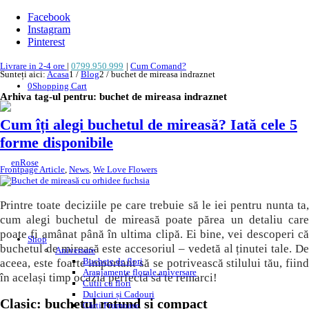
Facebook
Instagram
Pinterest
Livrare in 2-4 ore
|
0799.950.999
|
Cum Comand?
Sunteți aici:
Acasa
1
/
Blog
2
/
buchet de mireasa indraznet
0
Shopping Cart
Arhiva tag-ul pentru:
buchet de mireasa indraznet
Cum îți alegi buchetul de mireasă? Iată cele 5
forme disponibile
Frontpage Article
,
News
,
We Love Flowers
Printre toate deciziile pe care trebuie să le iei pentru nunta ta,
cum alegi buchetul de mireasă poate părea un detaliu care
poate fi amânat până în ultima clipă. Ei bine, vei descoperi că
Shop
buchetul de mireasă este accesoriul – vedetă al ținutei tale. De
Aniversare
Buchete de flori
aceea, este foarte important să se potrivească stilului tău, fiind
Aranjamente florale aniversare
în același timp ocazia perfectă să te remarci!
Cutii cu flori
Dulciuri și Cadouri
Clasic: buchetul rotund și compact
Cărți Frumoase