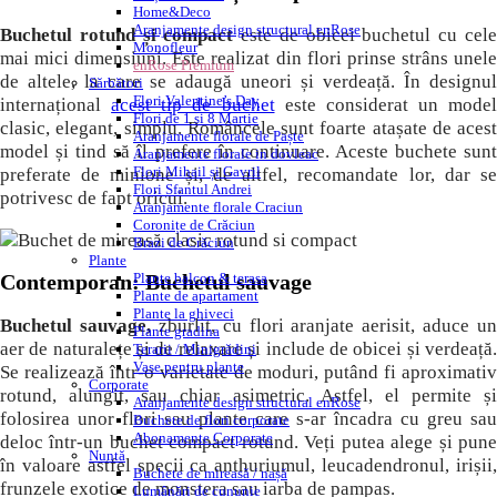
Home&Deco
Aranjamente design structural enRose
Buchetul rotund și compact
este de obicei buchetul cu cel
Monofleur
mai mici dimensiuni. Este realizat din flori prinse strâns unele
enRose Premium
de altele, la care se adaugă uneori și verdeață. În designul
Sărbători
Flori Valentine’s Day
internațional
acest tip de buchet
este considerat un model
Flori de 1 si 8 Martie
clasic, elegant, simplu. Româncele sunt foarte atașate de acest
Aranjamente florale de Paște
model și tind să îl prefere în continuare. Aceste buchete sunt
Aranjamente florale in dovleac
Flori Mihail și Gavril
preferate de minione și, de altfel, recomandate lor, dar se
Flori Sfantul Andrei
potrivesc de fapt oricui.
Aranjamente florale Craciun
Coronițe de Crăciun
Brazi de Crăciun
Plante
Plante balcon & terasa
Contemporan: Buchetul sauvage
Plante de apartament
Plante la ghiveci
Buchetul sauvage,
zburlit, cu flori aranjate aerisit, aduce un
Plante gradina
aer de naturalețe și de relaxare și include de obicei și verdeață.
Terarii / Minigrădini
Vase pentru plante
Se realizează într-o varietate de moduri, putând fi aproximativ
Corporate
rotund, alungit, sau chiar asimetric. Astfel, el permite și
Aranjamente design structural enRose
folosirea unor flori sau plante care s-ar încadra cu greu sau
Buchete de flori corporate
Abonamente Corporate
deloc într-un buchet compact rotund. Veți putea alege și pune
Nuntă
în valoare astfel specii ca anthuriumul, leucadendronul, irișii,
Buchete de mireasă / nașă
frunzele exotice de monstera sau iarba de pampas.
Lumânări de cununie