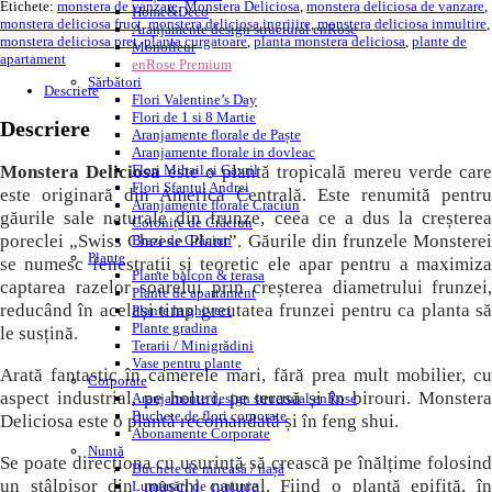
Etichete:
monstera de vanzare
,
Monstera Deliciosa
,
monstera deliciosa de vanzare
,
Home&Deco
monstera deliciosa fruct
,
monstera deliciosa ingrijire
,
monstera deliciosa inmultire
,
Aranjamente design structural enRose
monstera deliciosa pret
,
planta curgatoare
,
planta monstera deliciosa
,
plante de
Monofleur
apartament
enRose Premium
Sărbători
Descriere
Flori Valentine’s Day
Flori de 1 si 8 Martie
Descriere
Aranjamente florale de Paște
Aranjamente florale in dovleac
Monstera Deliciosa
este o plantă tropicală mereu verde care
Flori Mihail și Gavril
Flori Sfantul Andrei
este originară din America Centrală. Este renumită pentru
Aranjamente florale Craciun
găurile sale naturale din frunze, ceea ce a dus la creșterea
Coronițe de Crăciun
poreclei „Swiss Cheese Plant”. Găurile din frunzele Monsterei
Brazi de Crăciun
Plante
se numesc fenestrații și teoretic ele apar pentru a maximiza
Plante balcon & terasa
captarea razelor soarelui prin creșterea diametrului frunzei,
Plante de apartament
reducând în același timp greutatea frunzei pentru ca planta să
Plante la ghiveci
Plante gradina
le susțină.
Terarii / Minigrădini
Vase pentru plante
Arată fantastic în camerele mari, fără prea mult mobilier, cu
Corporate
aspect industrial, pe holuri, pe terasă și în birouri. Monstera
Aranjamente design structural enRose
Buchete de flori corporate
Deliciosa este o plantă recomandată și în feng shui.
Abonamente Corporate
Nuntă
Se poate direcționa cu ușurință să crească pe înălțime folosind
Buchete de mireasă / nașă
un stâlpișor din mușchi natural. Fiind o plantă epifită, în
Lumânări de cununie