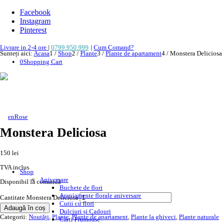
Facebook
Instagram
Pinterest
Livrare in 2-4 ore
|
0799.950.999
|
Cum Comand?
Sunteți aici:
Acasa
1
/
Shop
2
/
Plante
3
/
Plante de apartament
4
/
Monstera Deliciosa
0
Shopping Cart
Monstera Deliciosa
150
lei
TVA inclus
Shop
Aniversare
Disponibil la comandă
Buchete de flori
Aranjamente florale aniversare
Cantitate Monstera Deliciosa
Cutii cu flori
Adaugă în coș
Dulciuri și Cadouri
Categorii:
Noutăți
,
Plante
,
Plante de apartament
,
Plante la ghiveci
,
Plante naturale
Cărți Frumoase